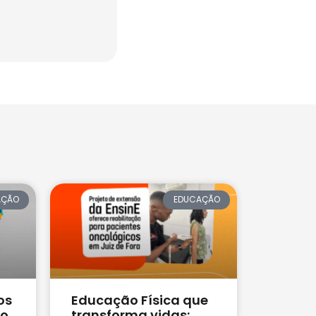
AÇÃO
EDUCAÇÃO
os
Educação Física que
no
transforma vidas: