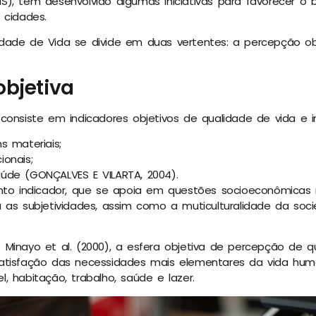
), têm desenvolvido algumas iniciativas para favorecer o
 cidades.
dade de Vida se divide em duas vertentes: a percepção ob
bjetiva
consiste em indicadores objetivos de qualidade de vida e i
s materiais;
onais;
úde (GONÇALVES E VILARTA, 2004).
nto indicador, que se apoia em questões socioeconômicas r
 as subjetividades, assim como a muticulturalidade da soc
Minayo et al. (2000), a esfera objetiva de percepção de qu
atisfação das necessidades mais elementares da vida hum
, habitação, trabalho, saúde e lazer.