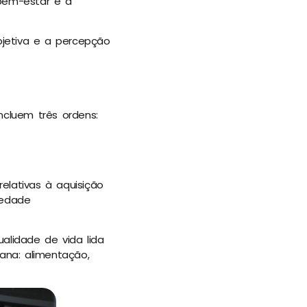
 bem-estar e a
jetiva e a percepção
ncluem três ordens:
elativas à aquisição
iedade
alidade de vida lida
ana: alimentação,