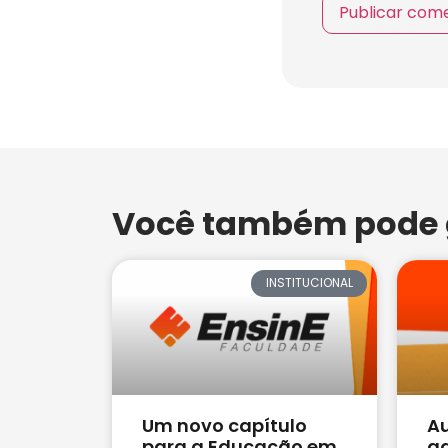
Você também pode g
INSTITUCIONAL
Um novo capítulo
Au
para a Educação em
ag