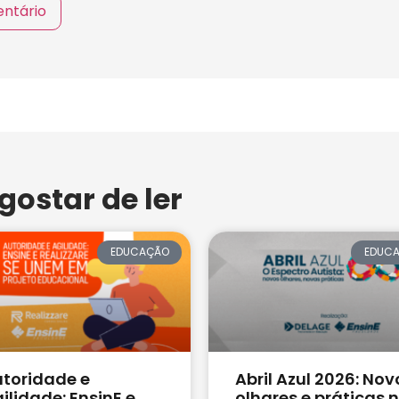
ostar de ler
EDUCAÇÃO
EDUC
toridade e
Abril Azul 2026: Nov
ilidade: EnsinE e
olhares e práticas 