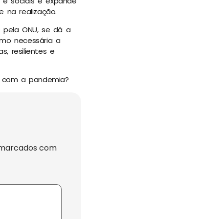
 e sociais e expande
 na realização.
s pela ONU, se dá a
omo necessária a
, resilientes e
u com a pandemia?
 marcados com