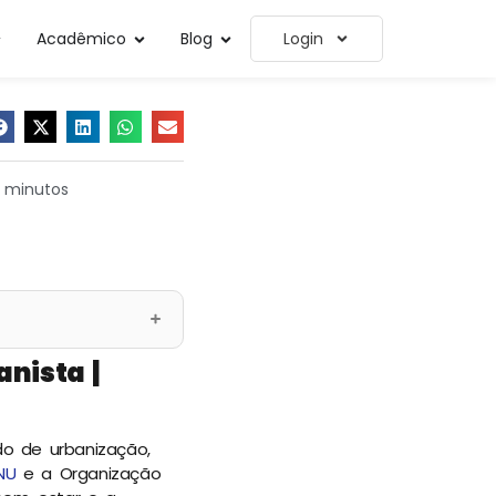
Acadêmico
Blog
Login
2 minutos
anista |
o de urbanização,
NU
e a Organização