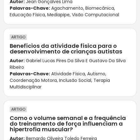
Autor:
Jean Gonçalves Lima
Palavras-Chave:
Agachamento
,
Biomecânica
,
Educação Física
,
Mediapipe
,
Visão Computacional
ARTIGO
Benefícios da atividade física para o
desenvolvimento de crianças autistas
Autor:
Gabriel Lucas Pires Da Silva E Gustavo Da Silva
Ribeiro
Palavras-Chave:
Atividade Física
,
Autismo
,
Coordenação Motora
,
Inclusão Social
,
Terapia
Multidisciplinar
ARTIGO
Como o volume semanal e a frequência
do treinamento de força influenciam a
hipertrofia muscular?
Autor:
Bernardo Oliveira Toledo Ferreira