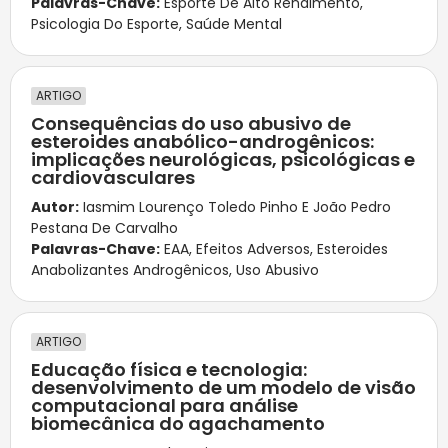
Palavras-Chave:
Esporte De Alto Rendimento
,
Psicologia Do Esporte
,
Saúde Mental
ARTIGO
Consequências do uso abusivo de
esteroides anabólico-androgênicos:
implicações neurológicas, psicológicas e
cardiovasculares
Autor:
Iasmim Lourenço Toledo Pinho E João Pedro
Pestana De Carvalho
Palavras-Chave:
EAA
,
Efeitos Adversos
,
Esteroides
Anabolizantes Androgênicos
,
Uso Abusivo
ARTIGO
Educação física e tecnologia:
desenvolvimento de um modelo de visão
computacional para análise
biomecânica do agachamento