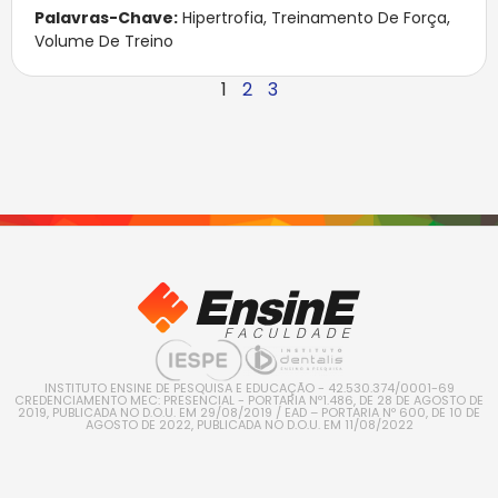
Palavras-Chave:
Hipertrofia
,
Treinamento De Força
,
Volume De Treino
1
2
3
INSTITUTO ENSINE DE PESQUISA E EDUCAÇÃO - 42.530.374/0001-69
CREDENCIAMENTO MEC: PRESENCIAL - PORTARIA Nº1.486, DE 28 DE AGOSTO DE
2019, PUBLICADA NO D.O.U. EM 29/08/2019 / EAD – PORTARIA Nº 600, DE 10 DE
AGOSTO DE 2022, PUBLICADA NO D.O.U. EM 11/08/2022