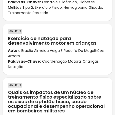
Palavras-Chave:
Controle Glicêmico
,
Diabetes
Mellitus Tipo 2
,
Exercício Físico
,
Hemoglobina Glicada
,
Treinamento Resistido
ARTIGO
Exercício de natação para
desenvolvimento motor em crianças
Autor:
Braulio Almeida Veiga E Rodolfo De Magalhães
Amaro
Palavras-Chave:
Coordenação Motora
,
Crianças
,
Natação
ARTIGO
Quais os impactos de um núcleo de
treinamento físico especializado sobre
os eixos de aptidão física, saúde
ocupacional e desempenho operacional
em bombeiros militares