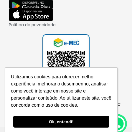
Política de privacidade
Utilizamos cookies para oferecer melhor
experiência, melhorar o desempenho, analisar
como você interage em nosso site e
personalizar conteúdo. Ao utilizar este site, você
Consulte aqui o cadastro da instituição no e-MEC
concorda com o uso de cookies.
Ok, entendi!