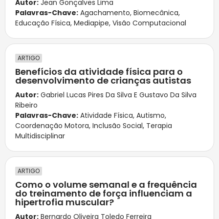
Autor:
Jean Gonçalves Lima
Palavras-Chave:
Agachamento
,
Biomecânica
,
Educação Física
,
Mediapipe
,
Visão Computacional
ARTIGO
Benefícios da atividade física para o
desenvolvimento de crianças autistas
Autor:
Gabriel Lucas Pires Da Silva E Gustavo Da Silva
Ribeiro
Palavras-Chave:
Atividade Física
,
Autismo
,
Coordenação Motora
,
Inclusão Social
,
Terapia
Multidisciplinar
ARTIGO
Como o volume semanal e a frequência
do treinamento de força influenciam a
hipertrofia muscular?
Autor:
Bernardo Oliveira Toledo Ferreira