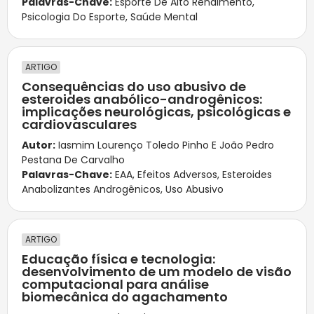
Palavras-Chave:
Esporte De Alto Rendimento
,
Psicologia Do Esporte
,
Saúde Mental
ARTIGO
Consequências do uso abusivo de
esteroides anabólico-androgênicos:
implicações neurológicas, psicológicas e
cardiovasculares
Autor:
Iasmim Lourenço Toledo Pinho E João Pedro
Pestana De Carvalho
Palavras-Chave:
EAA
,
Efeitos Adversos
,
Esteroides
Anabolizantes Androgênicos
,
Uso Abusivo
ARTIGO
Educação física e tecnologia:
desenvolvimento de um modelo de visão
computacional para análise
biomecânica do agachamento