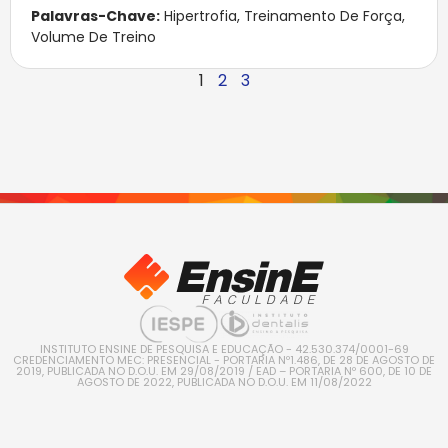
Palavras-Chave:
Hipertrofia
,
Treinamento De Força
,
Volume De Treino
1
2
3
INSTITUTO ENSINE DE PESQUISA E EDUCAÇÃO - 42.530.374/0001-69
CREDENCIAMENTO MEC: PRESENCIAL - PORTARIA Nº1.486, DE 28 DE AGOSTO DE
2019, PUBLICADA NO D.O.U. EM 29/08/2019 / EAD – PORTARIA Nº 600, DE 10 DE
AGOSTO DE 2022, PUBLICADA NO D.O.U. EM 11/08/2022