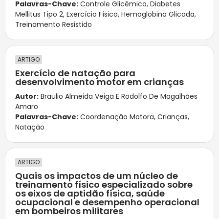
Palavras-Chave:
Controle Glicêmico
,
Diabetes
Mellitus Tipo 2
,
Exercício Físico
,
Hemoglobina Glicada
,
Treinamento Resistido
ARTIGO
Exercício de natação para
desenvolvimento motor em crianças
Autor:
Braulio Almeida Veiga E Rodolfo De Magalhães
Amaro
Palavras-Chave:
Coordenação Motora
,
Crianças
,
Natação
ARTIGO
Quais os impactos de um núcleo de
treinamento físico especializado sobre
os eixos de aptidão física, saúde
ocupacional e desempenho operacional
em bombeiros militares