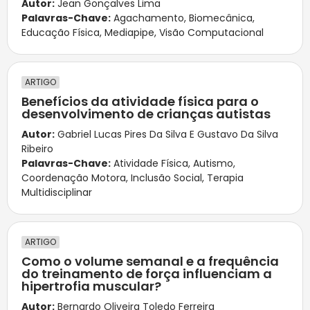
Autor:
Jean Gonçalves Lima
Palavras-Chave:
Agachamento
,
Biomecânica
,
Educação Física
,
Mediapipe
,
Visão Computacional
ARTIGO
Benefícios da atividade física para o
desenvolvimento de crianças autistas
Autor:
Gabriel Lucas Pires Da Silva E Gustavo Da Silva
Ribeiro
Palavras-Chave:
Atividade Física
,
Autismo
,
Coordenação Motora
,
Inclusão Social
,
Terapia
Multidisciplinar
ARTIGO
Como o volume semanal e a frequência
do treinamento de força influenciam a
hipertrofia muscular?
Autor:
Bernardo Oliveira Toledo Ferreira