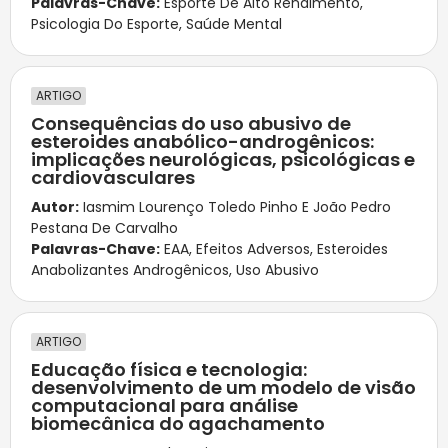
Palavras-Chave:
Esporte De Alto Rendimento
,
Psicologia Do Esporte
,
Saúde Mental
ARTIGO
Consequências do uso abusivo de
esteroides anabólico-androgênicos:
implicações neurológicas, psicológicas e
cardiovasculares
Autor:
Iasmim Lourenço Toledo Pinho E João Pedro
Pestana De Carvalho
Palavras-Chave:
EAA
,
Efeitos Adversos
,
Esteroides
Anabolizantes Androgênicos
,
Uso Abusivo
ARTIGO
Educação física e tecnologia:
desenvolvimento de um modelo de visão
computacional para análise
biomecânica do agachamento