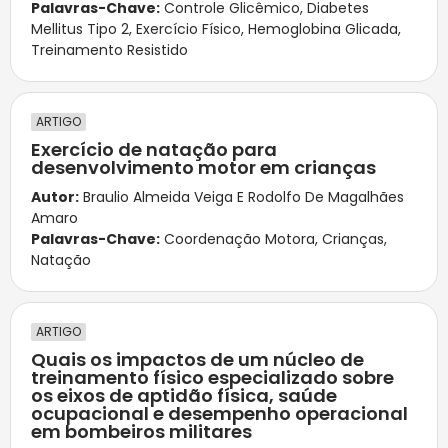
Palavras-Chave:
Controle Glicêmico
,
Diabetes
Mellitus Tipo 2
,
Exercício Físico
,
Hemoglobina Glicada
,
Treinamento Resistido
ARTIGO
Exercício de natação para
desenvolvimento motor em crianças
Autor:
Braulio Almeida Veiga E Rodolfo De Magalhães
Amaro
Palavras-Chave:
Coordenação Motora
,
Crianças
,
Natação
ARTIGO
Quais os impactos de um núcleo de
treinamento físico especializado sobre
os eixos de aptidão física, saúde
ocupacional e desempenho operacional
em bombeiros militares