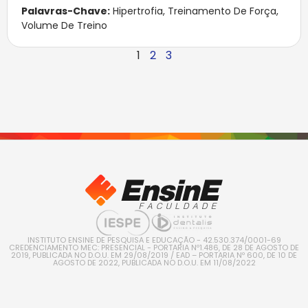
Palavras-Chave:
Hipertrofia
,
Treinamento De Força
,
Volume De Treino
1
2
3
INSTITUTO ENSINE DE PESQUISA E EDUCAÇÃO - 42.530.374/0001-69
CREDENCIAMENTO MEC: PRESENCIAL - PORTARIA Nº1.486, DE 28 DE AGOSTO DE
2019, PUBLICADA NO D.O.U. EM 29/08/2019 / EAD – PORTARIA Nº 600, DE 10 DE
AGOSTO DE 2022, PUBLICADA NO D.O.U. EM 11/08/2022