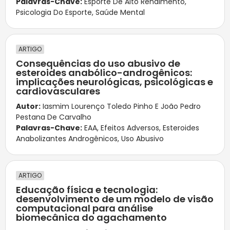
Palavras-Chave:
Esporte De Alto Rendimento
,
Psicologia Do Esporte
,
Saúde Mental
ARTIGO
Consequências do uso abusivo de
esteroides anabólico-androgênicos:
implicações neurológicas, psicológicas e
cardiovasculares
Autor:
Iasmim Lourenço Toledo Pinho E João Pedro
Pestana De Carvalho
Palavras-Chave:
EAA
,
Efeitos Adversos
,
Esteroides
Anabolizantes Androgênicos
,
Uso Abusivo
ARTIGO
Educação física e tecnologia:
desenvolvimento de um modelo de visão
computacional para análise
biomecânica do agachamento