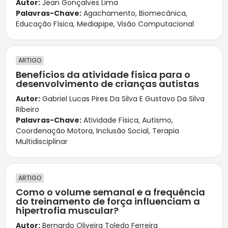
Autor:
Jean Gonçalves Lima
Palavras-Chave:
Agachamento
,
Biomecânica
,
Educação Física
,
Mediapipe
,
Visão Computacional
ARTIGO
Benefícios da atividade física para o
desenvolvimento de crianças autistas
Autor:
Gabriel Lucas Pires Da Silva E Gustavo Da Silva
Ribeiro
Palavras-Chave:
Atividade Física
,
Autismo
,
Coordenação Motora
,
Inclusão Social
,
Terapia
Multidisciplinar
ARTIGO
Como o volume semanal e a frequência
do treinamento de força influenciam a
hipertrofia muscular?
Autor:
Bernardo Oliveira Toledo Ferreira