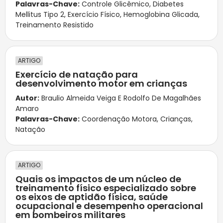
Palavras-Chave:
Controle Glicêmico
,
Diabetes
Mellitus Tipo 2
,
Exercício Físico
,
Hemoglobina Glicada
,
Treinamento Resistido
ARTIGO
Exercício de natação para
desenvolvimento motor em crianças
Autor:
Braulio Almeida Veiga E Rodolfo De Magalhães
Amaro
Palavras-Chave:
Coordenação Motora
,
Crianças
,
Natação
ARTIGO
Quais os impactos de um núcleo de
treinamento físico especializado sobre
os eixos de aptidão física, saúde
ocupacional e desempenho operacional
em bombeiros militares