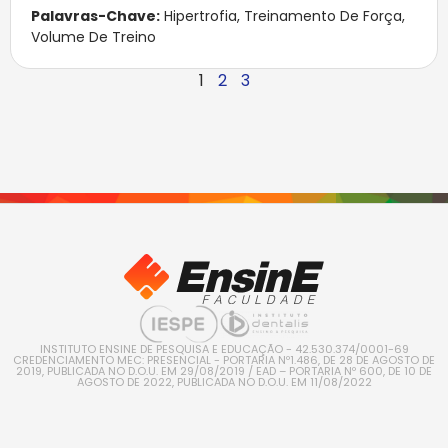
Palavras-Chave:
Hipertrofia
,
Treinamento De Força
,
Volume De Treino
1
2
3
INSTITUTO ENSINE DE PESQUISA E EDUCAÇÃO - 42.530.374/0001-69
CREDENCIAMENTO MEC: PRESENCIAL - PORTARIA Nº1.486, DE 28 DE AGOSTO DE
2019, PUBLICADA NO D.O.U. EM 29/08/2019 / EAD – PORTARIA Nº 600, DE 10 DE
AGOSTO DE 2022, PUBLICADA NO D.O.U. EM 11/08/2022