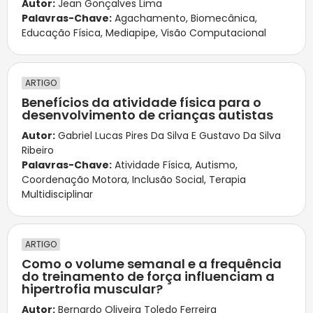
Autor:
Jean Gonçalves Lima
Palavras-Chave:
Agachamento
,
Biomecânica
,
Educação Física
,
Mediapipe
,
Visão Computacional
ARTIGO
Benefícios da atividade física para o
desenvolvimento de crianças autistas
Autor:
Gabriel Lucas Pires Da Silva E Gustavo Da Silva
Ribeiro
Palavras-Chave:
Atividade Física
,
Autismo
,
Coordenação Motora
,
Inclusão Social
,
Terapia
Multidisciplinar
ARTIGO
Como o volume semanal e a frequência
do treinamento de força influenciam a
hipertrofia muscular?
Autor:
Bernardo Oliveira Toledo Ferreira