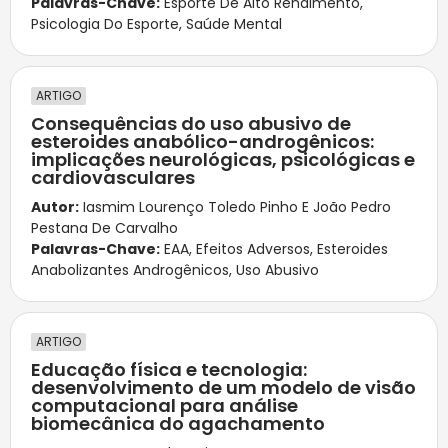
Palavras-Chave:
Esporte De Alto Rendimento
,
Psicologia Do Esporte
,
Saúde Mental
ARTIGO
Consequências do uso abusivo de
esteroides anabólico-androgênicos:
implicações neurológicas, psicológicas e
cardiovasculares
Autor:
Iasmim Lourenço Toledo Pinho E João Pedro
Pestana De Carvalho
Palavras-Chave:
EAA
,
Efeitos Adversos
,
Esteroides
Anabolizantes Androgênicos
,
Uso Abusivo
ARTIGO
Educação física e tecnologia:
desenvolvimento de um modelo de visão
computacional para análise
biomecânica do agachamento