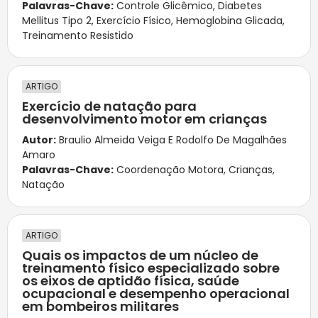
Palavras-Chave:
Controle Glicêmico
,
Diabetes
Mellitus Tipo 2
,
Exercício Físico
,
Hemoglobina Glicada
,
Treinamento Resistido
ARTIGO
Exercício de natação para
desenvolvimento motor em crianças
Autor:
Braulio Almeida Veiga E Rodolfo De Magalhães
Amaro
Palavras-Chave:
Coordenação Motora
,
Crianças
,
Natação
ARTIGO
Quais os impactos de um núcleo de
treinamento físico especializado sobre
os eixos de aptidão física, saúde
ocupacional e desempenho operacional
em bombeiros militares