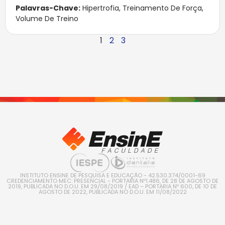
Palavras-Chave:
Hipertrofia
,
Treinamento De Força
,
Volume De Treino
1
2
3
INSTITUTO ENSINE DE PESQUISA E EDUCAÇÃO - 42.530.374/0001-69
CREDENCIAMENTO MEC: PRESENCIAL - PORTARIA Nº1.486, DE 28 DE AGOSTO DE
2019, PUBLICADA NO D.O.U. EM 29/08/2019 / EAD – PORTARIA Nº 600, DE 10 DE
AGOSTO DE 2022, PUBLICADA NO D.O.U. EM 11/08/2022