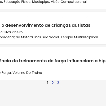
ca
,
Educação Física
,
Mediapipe
,
Visão Computacional
a o desenvolvimento de crianças autistas
a Silva Ribeiro
oordenação Motora
,
Inclusão Social
,
Terapia Multidisciplinar
cia do treinamento de força influenciam a hip
 Força
,
Volume De Treino
1
2
3