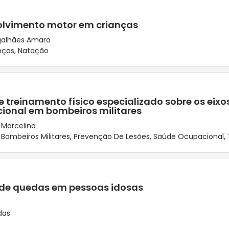
olvimento motor em crianças
agalhães Amaro
nças
,
Natação
treinamento físico especializado sobre os eixos
ional em bombeiros militares
 Marcelino
,
Bombeiros Militares
,
Prevenção De Lesões
,
Saúde Ocupacional
,
 de quedas em pessoas idosas
das