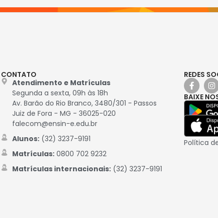
CONTATO
REDES SO
Atendimento e Matrículas
Segunda a sexta, 09h às 18h
BAIXE NO
Av. Barão do Rio Branco, 3480/301 - Passos
Juiz de Fora - MG - 36025-020
falecom@ensin-e.edu.br
Alunos:
(32) 3237-9191
Política d
Matrículas:
0800 702 9232
Matrículas internacionais:
(32) 3237-9191