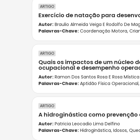
ARTIGO
Exercício de natação para desenv
Autor:
Braulio Almeida Veiga E Rodolfo De M
Palavras-Chave:
Coordenação Motora
,
Cria
ARTIGO
Quais os impactos de um núcleo de 
ocupacional e desempenho operac
Autor:
Ramon Dos Santos Rosa E Rosa Mística
Palavras-Chave:
Aptidão Física Operacional
ARTIGO
A hidroginástica como prevenção
Autor:
Patricia Leocadio Lima Delfino
Palavras-Chave:
Hidroginástica
,
Idosos
,
Que