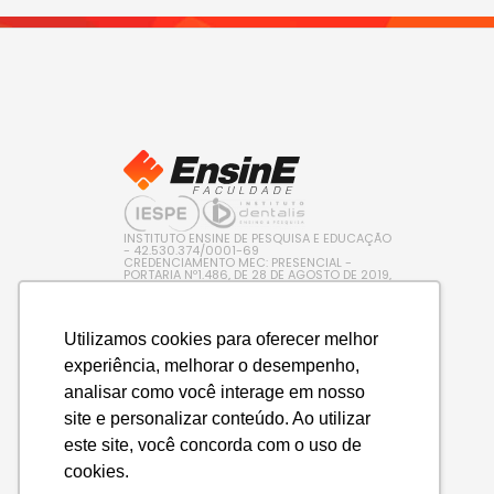
INSTITUTO ENSINE DE PESQUISA E EDUCAÇÃO
- 42.530.374/0001-69
CREDENCIAMENTO MEC: PRESENCIAL -
PORTARIA Nº1.486, DE 28 DE AGOSTO DE 2019,
PUBLICADA NO D.O.U. EM 29/08/2019 / EAD –
PORTARIA Nº 600, DE 10 DE AGOSTO DE 2022,
PUBLICADA NO D.O.U. EM 11/08/2022
Utilizamos cookies para oferecer melhor
experiência, melhorar o desempenho,
analisar como você interage em nosso
site e personalizar conteúdo. Ao utilizar
este site, você concorda com o uso de
cookies.