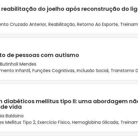
a reabilitação do joelho após reconstrução do l
nto Cruzado Anterior
,
Reabilitação
,
Retorno Ao Esporte
,
Treinam
nto de pessoas com autismo
n Butinholi Mendes
mento Infantil
,
Funções Cognitivas
,
Inclusão Social
,
Transtorno D
em diabéticos mellitus tipo ll: uma abordagem n
 de vida
ia Baldoino
s Mellitus Tipo 2
,
Exercício Físico
,
Hemoglobina Glicada
,
Treinam