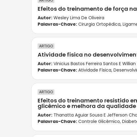
ARTIGO
Efeitos do treinamento de força n
Autor:
Wesley Lima De Oliveira
Palavras-Chave:
Cirurgia Ortopédica
,
Ligame
ARTIGO
Atividade física no desenvolvime
Autor:
Vinicius Bastos Ferreira Santos E Willia
Palavras-Chave:
Atividade Física
,
Desenvolvi
ARTIGO
Efeitos do treinamento resistido 
glicêmico e melhora da qualidade
Autor:
Thanatta Aguiar Sousa E Jefferson Cha
Palavras-Chave:
Controle Glicêmico
,
Diabete