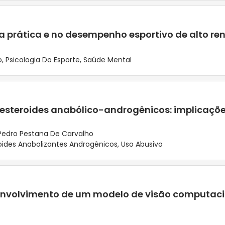
a prática e no desempenho esportivo de alto r
o
,
Psicologia Do Esporte
,
Saúde Mental
esteroides anabólico-androgênicos: implicações
Pedro Pestana De Carvalho
oides Anabolizantes Androgênicos
,
Uso Abusivo
senvolvimento de um modelo de visão computaci