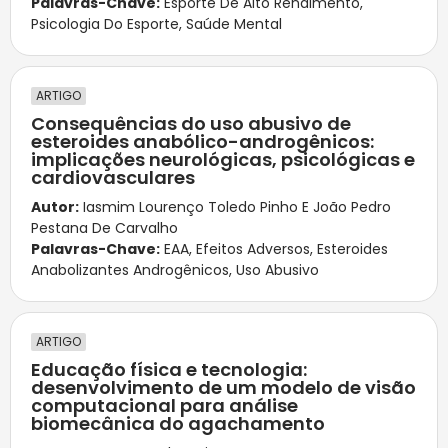
Palavras-Chave:
Esporte De Alto Rendimento
,
Psicologia Do Esporte
,
Saúde Mental
ARTIGO
Consequências do uso abusivo de
esteroides anabólico-androgênicos:
implicações neurológicas, psicológicas e
cardiovasculares
Autor:
Iasmim Lourenço Toledo Pinho E João Pedro
Pestana De Carvalho
Palavras-Chave:
EAA
,
Efeitos Adversos
,
Esteroides
Anabolizantes Androgênicos
,
Uso Abusivo
ARTIGO
Educação física e tecnologia:
desenvolvimento de um modelo de visão
computacional para análise
biomecânica do agachamento