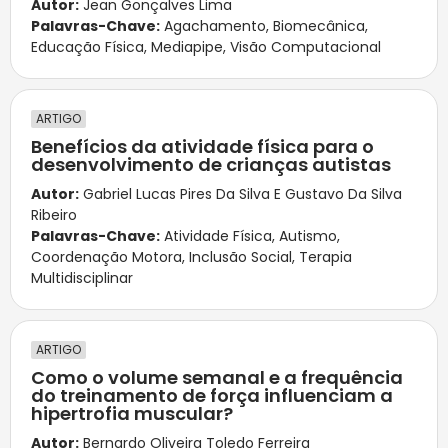
Autor:
Jean Gonçalves Lima
Palavras-Chave:
Agachamento
,
Biomecânica
,
Educação Física
,
Mediapipe
,
Visão Computacional
ARTIGO
Benefícios da atividade física para o
desenvolvimento de crianças autistas
Autor:
Gabriel Lucas Pires Da Silva E Gustavo Da Silva
Ribeiro
Palavras-Chave:
Atividade Física
,
Autismo
,
Coordenação Motora
,
Inclusão Social
,
Terapia
Multidisciplinar
ARTIGO
Como o volume semanal e a frequência
do treinamento de força influenciam a
hipertrofia muscular?
Autor:
Bernardo Oliveira Toledo Ferreira