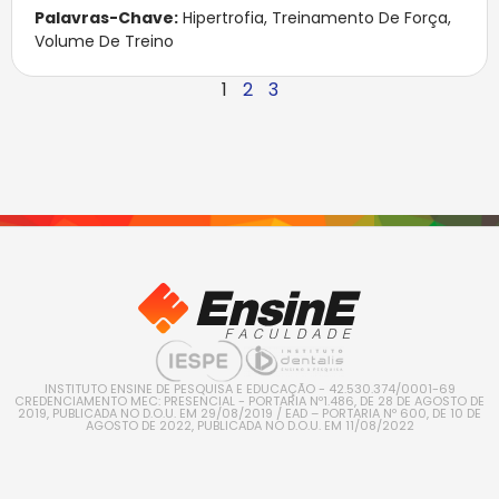
Palavras-Chave:
Hipertrofia
,
Treinamento De Força
,
Volume De Treino
1
2
3
INSTITUTO ENSINE DE PESQUISA E EDUCAÇÃO - 42.530.374/0001-69
CREDENCIAMENTO MEC: PRESENCIAL - PORTARIA Nº1.486, DE 28 DE AGOSTO DE
2019, PUBLICADA NO D.O.U. EM 29/08/2019 / EAD – PORTARIA Nº 600, DE 10 DE
AGOSTO DE 2022, PUBLICADA NO D.O.U. EM 11/08/2022