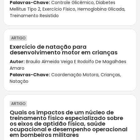
Palavras-Chave:
Controle Glicêmico
,
Diabetes
Mellitus Tipo 2
,
Exercício Físico
,
Hemoglobina Glicada
,
Treinamento Resistido
ARTIGO
Exercício de natação para
desenvolvimento motor em crianças
Autor:
Braulio Almeida Veiga E Rodolfo De Magalhães
Amaro
Palavras-Chave:
Coordenação Motora
,
Crianças
,
Natação
ARTIGO
Quais os impactos de um núcleo de
treinamento físico especializado sobre
os eixos de aptidão física, saúde
ocupacional e desempenho operacional
em bombeiros militares