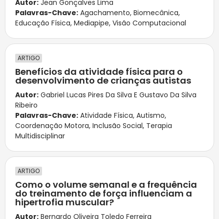
Autor:
Jean Gonçalves Lima
Palavras-Chave:
Agachamento
,
Biomecânica
,
Educação Física
,
Mediapipe
,
Visão Computacional
ARTIGO
Benefícios da atividade física para o
desenvolvimento de crianças autistas
Autor:
Gabriel Lucas Pires Da Silva E Gustavo Da Silva
Ribeiro
Palavras-Chave:
Atividade Física
,
Autismo
,
Coordenação Motora
,
Inclusão Social
,
Terapia
Multidisciplinar
ARTIGO
Como o volume semanal e a frequência
do treinamento de força influenciam a
hipertrofia muscular?
Autor:
Bernardo Oliveira Toledo Ferreira