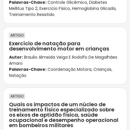
Palavras-Chave:
Controle Glicêmico
,
Diabetes
Mellitus Tipo 2
,
Exercício Físico
,
Hemoglobina Glicada
,
Treinamento Resistido
ARTIGO
Exercício de natação para
desenvolvimento motor em crianças
Autor:
Braulio Almeida Veiga E Rodolfo De Magalhães
Amaro
Palavras-Chave:
Coordenação Motora
,
Crianças
,
Natação
ARTIGO
Quais os impactos de um núcleo de
treinamento físico especializado sobre
os eixos de aptidão física, saúde
ocupacional e desempenho operacional
em bombeiros militares