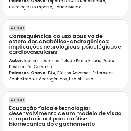
Palavras-Chave:
Esporte De Alto Rendimento
,
Psicologia Do Esporte
,
Saúde Mental
ARTIGO
Consequências do uso abusivo de
esteroides anabólico-androgênicos:
implicações neurológicas, psicológicas e
cardiovasculares
Autor:
Iasmim Lourenço Toledo Pinho E João Pedro
Pestana De Carvalho
Palavras-Chave:
EAA
,
Efeitos Adversos
,
Esteroides
Anabolizantes Androgênicos
,
Uso Abusivo
ARTIGO
Educação física e tecnologia:
desenvolvimento de um modelo de visão
computacional para análise
biomecânica do agachamento