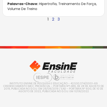
Palavras-Chave:
Hipertrofia
,
Treinamento De Força
,
Volume De Treino
1
2
3
INSTITUTO ENSINE DE PESQUISA E EDUCAÇÃO - 42.530.374/0001-69
CREDENCIAMENTO MEC: PRESENCIAL - PORTARIA Nº1.486, DE 28 DE AGOSTO DE
2019, PUBLICADA NO D.O.U. EM 29/08/2019 / EAD – PORTARIA Nº 600, DE 10 DE
AGOSTO DE 2022, PUBLICADA NO D.O.U. EM 11/08/2022