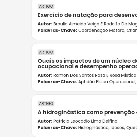
ARTIGO
Exercício de natação para desenv
Autor:
Braulio Almeida Veiga E Rodolfo De M
Palavras-Chave:
Coordenação Motora
,
Cria
ARTIGO
Quais os impactos de um núcleo de 
ocupacional e desempenho operac
Autor:
Ramon Dos Santos Rosa E Rosa Mística
Palavras-Chave:
Aptidão Física Operacional
ARTIGO
A hidroginástica como prevenção
Autor:
Patricia Leocadio Lima Delfino
Palavras-Chave:
Hidroginástica
,
Idosos
,
Que