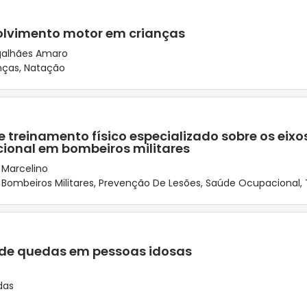
olvimento motor em crianças
agalhães Amaro
nças
,
Natação
treinamento físico especializado sobre os eixos
ional em bombeiros militares
 Marcelino
,
Bombeiros Militares
,
Prevenção De Lesões
,
Saúde Ocupacional
,
 de quedas em pessoas idosas
das