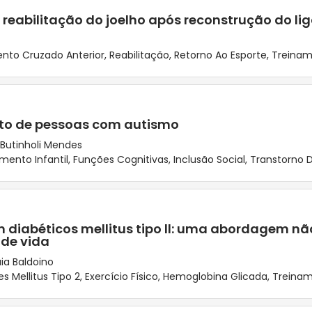
a reabilitação do joelho após reconstrução do l
nto Cruzado Anterior
,
Reabilitação
,
Retorno Ao Esporte
,
Treinam
nto de pessoas com autismo
n Butinholi Mendes
mento Infantil
,
Funções Cognitivas
,
Inclusão Social
,
Transtorno D
em diabéticos mellitus tipo ll: uma abordagem n
 de vida
ia Baldoino
s Mellitus Tipo 2
,
Exercício Físico
,
Hemoglobina Glicada
,
Treinam