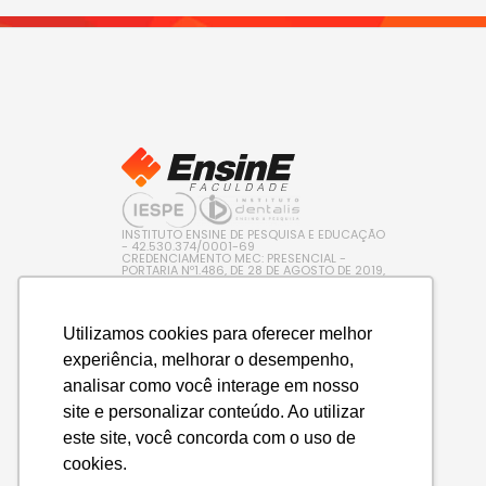
INSTITUTO ENSINE DE PESQUISA E EDUCAÇÃO
- 42.530.374/0001-69
CREDENCIAMENTO MEC: PRESENCIAL -
PORTARIA Nº1.486, DE 28 DE AGOSTO DE 2019,
PUBLICADA NO D.O.U. EM 29/08/2019 / EAD –
PORTARIA Nº 600, DE 10 DE AGOSTO DE 2022,
PUBLICADA NO D.O.U. EM 11/08/2022
Utilizamos cookies para oferecer melhor
experiência, melhorar o desempenho,
analisar como você interage em nosso
site e personalizar conteúdo. Ao utilizar
este site, você concorda com o uso de
cookies.