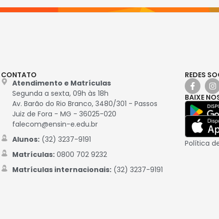
CONTATO
REDES SO
Atendimento e Matrículas
Segunda a sexta, 09h às 18h
BAIXE NO
Av. Barão do Rio Branco, 3480/301 - Passos
Juiz de Fora - MG - 36025-020
falecom@ensin-e.edu.br
Alunos:
(32) 3237-9191
Política d
Matrículas:
0800 702 9232
Matrículas internacionais:
(32) 3237-9191