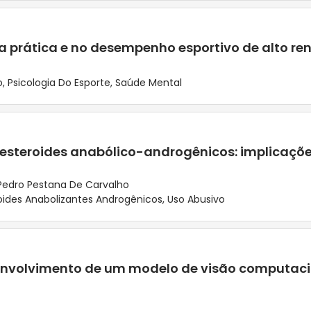
a prática e no desempenho esportivo de alto r
o
,
Psicologia Do Esporte
,
Saúde Mental
esteroides anabólico-androgênicos: implicações
Pedro Pestana De Carvalho
oides Anabolizantes Androgênicos
,
Uso Abusivo
senvolvimento de um modelo de visão computaci