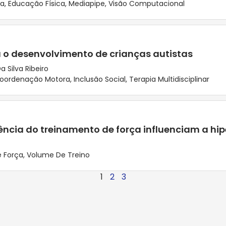
ca
,
Educação Física
,
Mediapipe
,
Visão Computacional
a o desenvolvimento de crianças autistas
a Silva Ribeiro
oordenação Motora
,
Inclusão Social
,
Terapia Multidisciplinar
cia do treinamento de força influenciam a hip
 Força
,
Volume De Treino
1
2
3