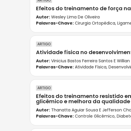
ARTIGO
Efeitos do treinamento de força n
Autor:
Wesley Lima De Oliveira
Palavras-Chave:
Cirurgia Ortopédica
,
Ligame
ARTIGO
Atividade física no desenvolvime
Autor:
Vinicius Bastos Ferreira Santos E Willia
Palavras-Chave:
Atividade Física
,
Desenvolvi
ARTIGO
Efeitos do treinamento resistido 
glicêmico e melhora da qualidade
Autor:
Thanatta Aguiar Sousa E Jefferson Cha
Palavras-Chave:
Controle Glicêmico
,
Diabete