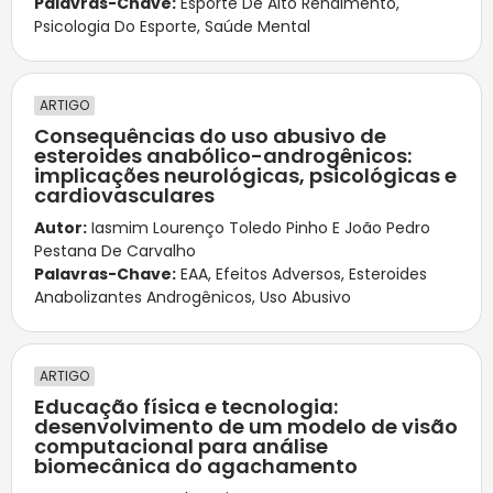
Palavras-Chave:
Esporte De Alto Rendimento
,
Psicologia Do Esporte
,
Saúde Mental
ARTIGO
Consequências do uso abusivo de
esteroides anabólico-androgênicos:
implicações neurológicas, psicológicas e
cardiovasculares
Autor:
Iasmim Lourenço Toledo Pinho E João Pedro
Pestana De Carvalho
Palavras-Chave:
EAA
,
Efeitos Adversos
,
Esteroides
Anabolizantes Androgênicos
,
Uso Abusivo
ARTIGO
Educação física e tecnologia:
desenvolvimento de um modelo de visão
computacional para análise
biomecânica do agachamento