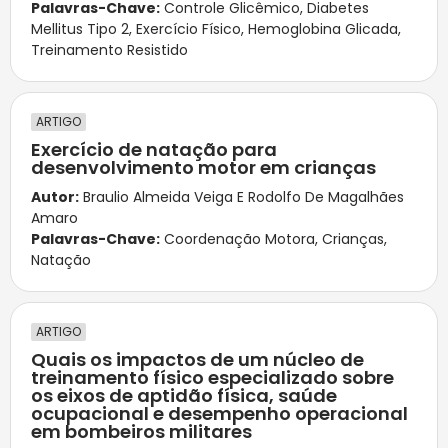
Palavras-Chave:
Controle Glicêmico
,
Diabetes
Mellitus Tipo 2
,
Exercício Físico
,
Hemoglobina Glicada
,
Treinamento Resistido
ARTIGO
Exercício de natação para
desenvolvimento motor em crianças
Autor:
Braulio Almeida Veiga E Rodolfo De Magalhães
Amaro
Palavras-Chave:
Coordenação Motora
,
Crianças
,
Natação
ARTIGO
Quais os impactos de um núcleo de
treinamento físico especializado sobre
os eixos de aptidão física, saúde
ocupacional e desempenho operacional
em bombeiros militares