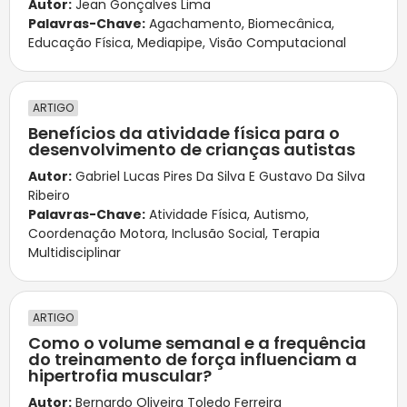
Autor:
Jean Gonçalves Lima
Palavras-Chave:
Agachamento
,
Biomecânica
,
Educação Física
,
Mediapipe
,
Visão Computacional
ARTIGO
Benefícios da atividade física para o
desenvolvimento de crianças autistas
Autor:
Gabriel Lucas Pires Da Silva E Gustavo Da Silva
Ribeiro
Palavras-Chave:
Atividade Física
,
Autismo
,
Coordenação Motora
,
Inclusão Social
,
Terapia
Multidisciplinar
ARTIGO
Como o volume semanal e a frequência
do treinamento de força influenciam a
hipertrofia muscular?
Autor:
Bernardo Oliveira Toledo Ferreira