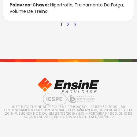
Palavras-Chave:
Hipertrofia
,
Treinamento De Força
,
Volume De Treino
1
2
3
INSTITUTO ENSINE DE PESQUISA E EDUCAÇÃO - 42.530.374/0001-69
CREDENCIAMENTO MEC: PRESENCIAL - PORTARIA Nº1.486, DE 28 DE AGOSTO DE
2019, PUBLICADA NO D.O.U. EM 29/08/2019 / EAD – PORTARIA Nº 600, DE 10 DE
AGOSTO DE 2022, PUBLICADA NO D.O.U. EM 11/08/2022