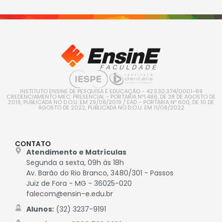
INSTITUTO ENSINE DE PESQUISA E EDUCAÇÃO - 42.530.374/0001-69
CREDENCIAMENTO MEC: PRESENCIAL - PORTARIA Nº1.486, DE 28 DE AGOSTO DE
2019, PUBLICADA NO D.O.U. EM 29/08/2019 / EAD – PORTARIA Nº 600, DE 10 DE
AGOSTO DE 2022, PUBLICADA NO D.O.U. EM 11/08/2022
CONTATO
Atendimento e Matrículas
Segunda a sexta, 09h às 18h
Av. Barão do Rio Branco, 3480/301 - Passos
Juiz de Fora - MG - 36025-020
falecom@ensin-e.edu.br
Alunos:
(32) 3237-9191