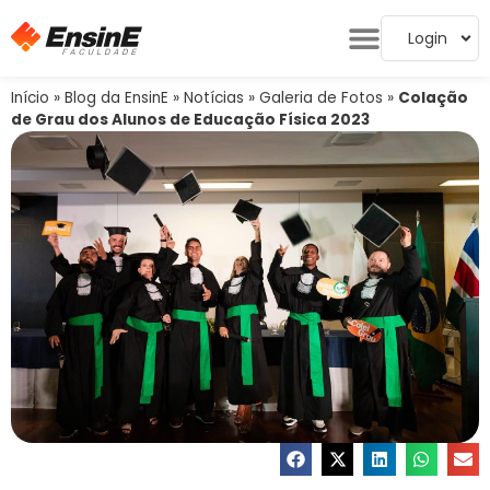
Login
Início
»
Blog da EnsinE
»
Notícias
»
Galeria de Fotos
»
Colação
de Grau dos Alunos de Educação Física 2023