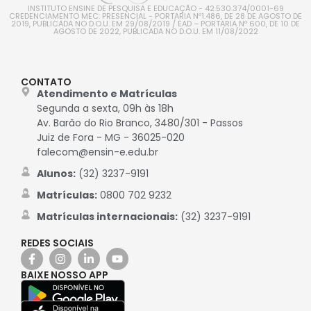
INSTITUTO ENSINE DE PESQUISA E EDUCAÇÃO - 42.530.374/0001-69
CREDENCIAMENTO MEC: PRESENCIAL - PORTARIA Nº1.486, DE 28 DE AGOSTO DE
2019, PUBLICADA NO D.O.U. EM 29/08/2019 / EAD – PORTARIA Nº 600, DE 10 DE
AGOSTO DE 2022, PUBLICADA NO D.O.U. EM 11/08/2022
CONTATO
Atendimento e Matrículas
Segunda a sexta, 09h às 18h
Av. Barão do Rio Branco, 3480/301 - Passos
Juiz de Fora - MG - 36025-020
falecom@ensin-e.edu.br
Alunos:
(32) 3237-9191
Matrículas:
0800 702 9232
Matrículas internacionais:
(32) 3237-9191
REDES SOCIAIS
BAIXE NOSSO APP