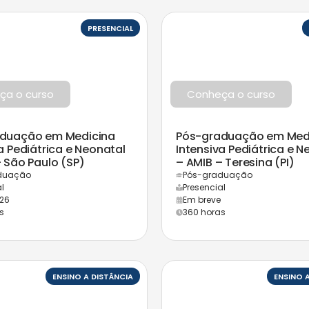
PRESENCIAL
ça o curso
Conheça o curso
duação em Medicina
Pós-graduação em Med
a Pediátrica e Neonatal
Intensiva Pediátrica e N
 São Paulo (SP)
– AMIB – Teresina (PI)
duação
Pós-graduação
l
Presencial
26
Em breve
s
360 horas
ENSINO A DISTÂNCIA
ENSINO 