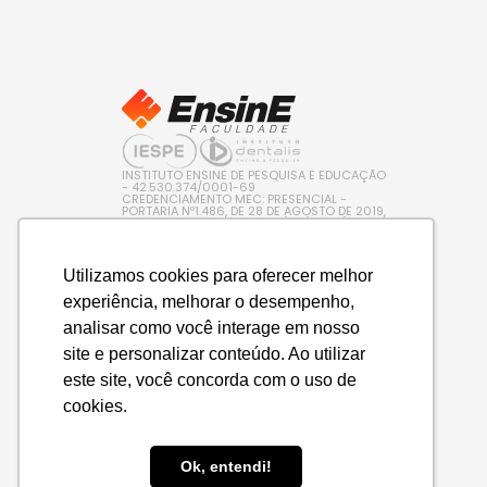
INSTITUTO ENSINE DE PESQUISA E EDUCAÇÃO
- 42.530.374/0001-69
CREDENCIAMENTO MEC: PRESENCIAL -
PORTARIA Nº1.486, DE 28 DE AGOSTO DE 2019,
PUBLICADA NO D.O.U. EM 29/08/2019 / EAD –
PORTARIA Nº 600, DE 10 DE AGOSTO DE 2022,
PUBLICADA NO D.O.U. EM 11/08/2022
Utilizamos cookies para oferecer melhor
experiência, melhorar o desempenho,
analisar como você interage em nosso
site e personalizar conteúdo. Ao utilizar
este site, você concorda com o uso de
cookies.
Ok, entendi!