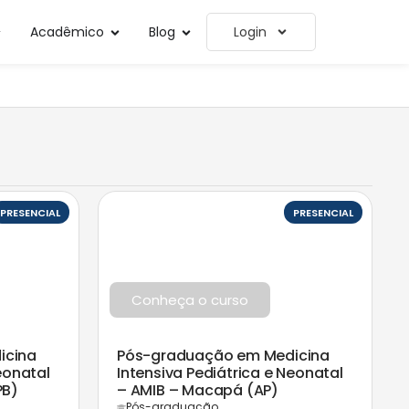
Acadêmico
Blog
Login
PRESENCIAL
PRESENCIAL
Conheça o curso
icina
Pós-graduação em Medicina
eonatal
Intensiva Pediátrica e Neonatal
PB)
– AMIB – Macapá (AP)
Pós-graduação