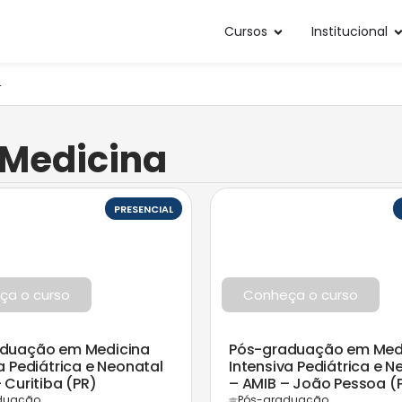
Cursos
Institucional
4
Medicina
PRESENCIAL
ça o curso
Conheça o curso
duação em Medicina
Pós-graduação em Med
a Pediátrica e Neonatal
Intensiva Pediátrica e N
 Curitiba (PR)
– AMIB – João Pessoa (
duação
Pós-graduação