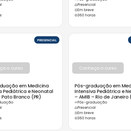
l
Presencial
Em breve
s
360 horas
PRESENCIAL
ça o curso
Conheça o curso
duação em Medicina
Pós-graduação em Med
a Pediátrica e Neonatal
Intensiva Pediátrica e N
– Pato Branco (PR)
– AMIB – Rio de Janeiro 
duação
Pós-graduação
l
Presencial
Em breve
s
360 horas