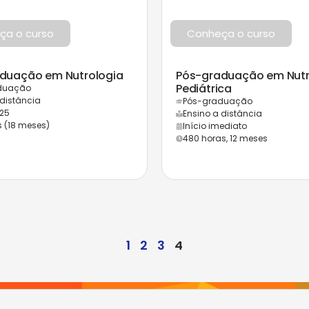
ça o curso
Conheça o curso
duação em Nutrologia
Pós-graduação em Nutr
Pediátrica
duação
 distância
Pós-graduação
25
Ensino a distância
s (18 meses)
Início imediato
480 horas, 12 meses
1
2
3
4