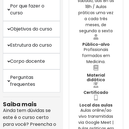
sábado, das 8h às
Por que fazer o
18h / Aulas
curso
práticas uma vez
a cada três
meses, de
Objetivos do curso
segunda a sexta
Público-alvo
Estrutura do curso
Profissionais
formados em
Corpo docente
Medicina.
Material
Perguntas
didático
frequentes
Certificado
Saiba mais
Local das aulas
Ainda tem dúvidas se
Aulas online/ao
vivo transmitidas
este é o curso certo
via Google Meet |
para você? Preencha o
Aulas práticas em