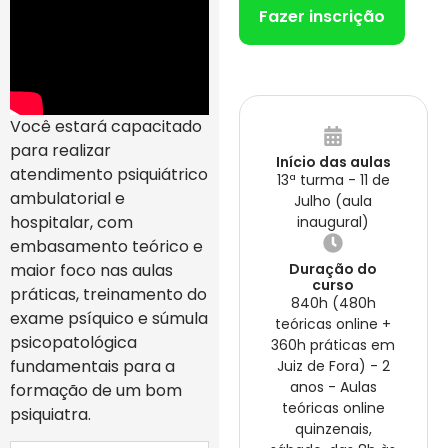
Fazer inscrição
Você estará capacitado
para realizar
Início das aulas
atendimento psiquiátrico
13ª turma - 11 de
ambulatorial e
Julho (aula
hospitalar, com
inaugural)
embasamento teórico e
maior foco nas aulas
Duração do
curso
práticas, treinamento do
840h (480h
exame psíquico e súmula
teóricas online +
psicopatológica
360h práticas em
fundamentais para a
Juiz de Fora) - 2
anos - Aulas
formação de um bom
teóricas online
psiquiatra.
quinzenais,