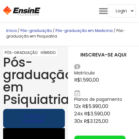
Login
Início
/
Pós-graduação
/
Pós-graduação em Medicina
/ Pós-
graduação em Psiquiatria
PÓS-GRADUAÇÃO
HÍBRIDO
INSCREVA-SE AQUI
Pós-
graduação
Matrícula
R$
1.590,00
em
Psiquiatria
Planos de pagamento
12x R$5.990,00
24x R$3.590,00
Ir para a
inscrição
30x R$3.125,00