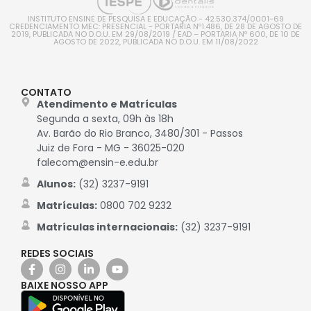
INSTITUTO ENSINE DE PESQUISA E EDUCAÇÃO - 42.530.374/0001-69
CREDENCIAMENTO MEC: PRESENCIAL - PORTARIA Nº1.486, DE 28 DE AGOSTO DE
2019, PUBLICADA NO D.O.U. EM 29/08/2019 / EAD – PORTARIA Nº 600, DE 10 DE
AGOSTO DE 2022, PUBLICADA NO D.O.U. EM 11/08/2022
CONTATO
Atendimento e Matrículas
Segunda a sexta, 09h às 18h
Av. Barão do Rio Branco, 3480/301 - Passos
Juiz de Fora - MG - 36025-020
falecom@ensin-e.edu.br
Alunos:
(32) 3237-9191
Matrículas:
0800 702 9232
Matrículas internacionais:
(32) 3237-9191
REDES SOCIAIS
BAIXE NOSSO APP