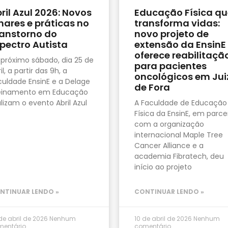
ril Azul 2026: Novos
Educação Física qu
hares e práticas no
transforma vidas:
anstorno do
novo projeto de
pectro Autista
extensão da EnsinE
oferece reabilitaçã
 próximo sábado, dia 25 de
para pacientes
il, a partir das 9h, a
oncológicos em Jui
culdade EnsinE e a Delage
de Fora
einamento em Educação
lizam o evento Abril Azul
A Faculdade de Educação
Física da EnsinE, em parce
com a organização
internacional Maple Tree
Cancer Alliance e a
academia Fibratech, deu
início ao projeto
NTINUAR LENDO »
CONTINUAR LENDO »
de abril de 2026
Nenhum
10 de abril de 2026
Nenhum
mentário
comentário