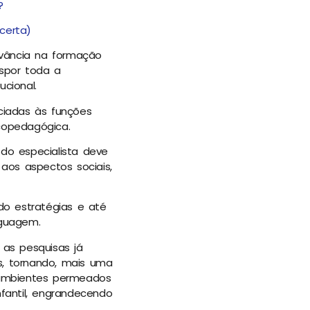
?
certa)
vância na formação
nspor toda a
ucional.
ciadas às funções
icopedagógica.
 do especialista deve
 aos aspectos sociais,
ndo estratégias e até
inguagem.
as pesquisas já
s, tornando, mais uma
 ambientes permeados
nfantil, engrandecendo