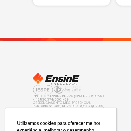
INSTITUTO ENSINE DE PESQUISA E EDUCAÇÃO
- 42.530.374/0001-69
CREDENCIAMENTO MEC: PRESENCIAL -
PORTARIA Nº1.486, DE 28 DE AGOSTO DE 2019,
PUBLICADA NO D.O.U. EM 29/08/2019 / EAD –
PORTARIA Nº 600, DE 10 DE AGOSTO DE 2022,
PUBLICADA NO D.O.U. EM 11/08/2022
Utilizamos cookies para oferecer melhor
experiência, melhorar o desempenho,