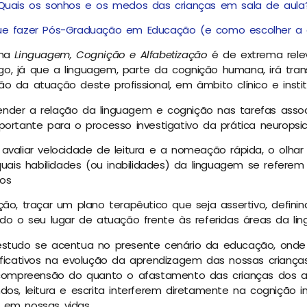
Quais os sonhos e os medos das crianças em sala de aula
ue fazer Pós-Graduação em Educação (e como escolher a 
ema
Linguagem, Cognição e Alfabetização
é de extrema rele
o, já que a linguagem, parte da cognição humana, irá tra
o da atuação deste profissional, em âmbito clínico e instit
nder a relação da linguagem e cognição nas tarefas asso
portante para o processo investigativo da prática neurops
avaliar velocidade de leitura e a nomeação rápida, o olhar
quais habilidades (ou inabilidades) da linguagem se referem
cos
ção, traçar um plano terapêutico que seja assertivo, defini
 o seu lugar de atuação frente às referidas áreas da l
estudo se acentua no presente cenário da educação, onde 
ificativos na evolução da aprendizagem das nossas criança
à compreensão do quanto o afastamento das crianças dos
dos, leitura e escrita interferem diretamente na cognição i
 em nossas vidas.