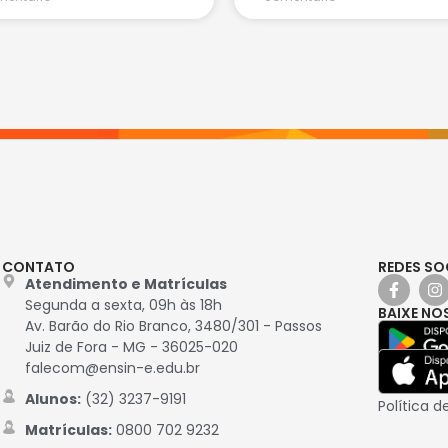
CONTATO
REDES SO
Atendimento e Matrículas
Segunda a sexta, 09h às 18h
BAIXE NO
Av. Barão do Rio Branco, 3480/301 - Passos
Juiz de Fora - MG - 36025-020
falecom@ensin-e.edu.br
Alunos:
(32) 3237-9191
Política d
Matrículas:
0800 702 9232