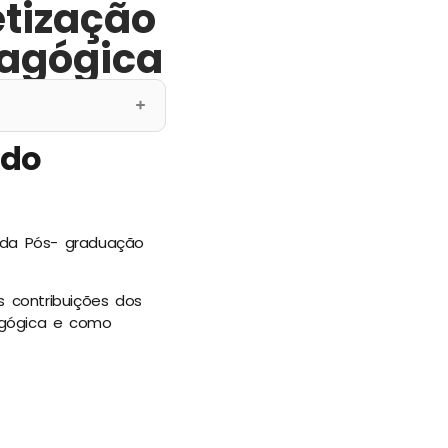
etização
dagógica
 do
s da Pós- graduação
s contribuições dos
agógica e como