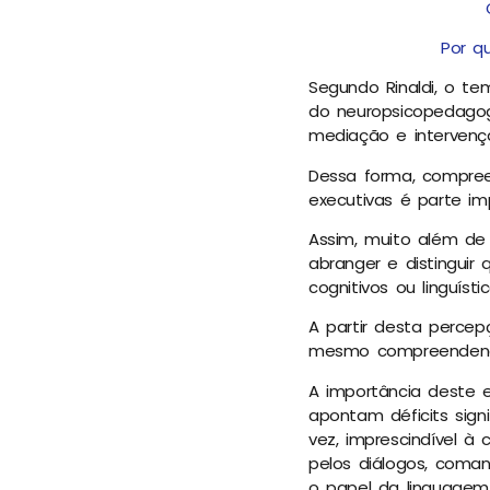
Por q
Segundo Rinaldi, o t
do neuropsicopedagog
mediação e intervençã
Dessa forma, compree
executivas é parte im
Assim, muito além de 
abranger e distinguir 
cognitivos ou linguísti
A partir desta percep
mesmo compreendendo
A importância deste 
apontam déficits sign
vez, imprescindível 
pelos diálogos, coman
o papel da linguagem