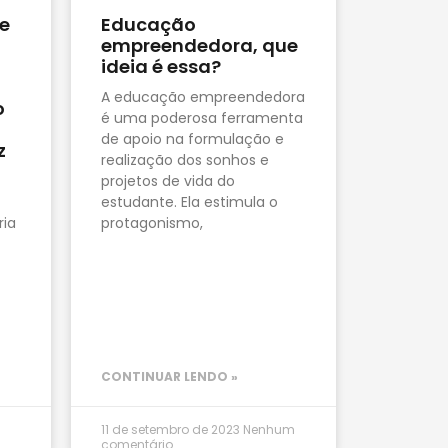
e
Educação
empreendedora, que
ideia é essa?
A educação empreendedora
o
é uma poderosa ferramenta
de apoio na formulação e
z
realização dos sonhos e
projetos de vida do
estudante. Ela estimula o
ria
protagonismo,
CONTINUAR LENDO »
11 de setembro de 2023
Nenhum
comentário