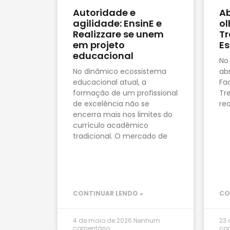
Autoridade e
Ab
agilidade: EnsinE e
ol
Realizzare se unem
Tr
em projeto
Es
educacional
No
No dinâmico ecossistema
abr
educacional atual, a
Fa
formação de um profissional
Tr
de excelência não se
rea
encerra mais nos limites do
currículo acadêmico
tradicional. O mercado de
CONTINUAR LENDO »
CO
4 de maio de 2026
Nenhum
23 
comentário
co