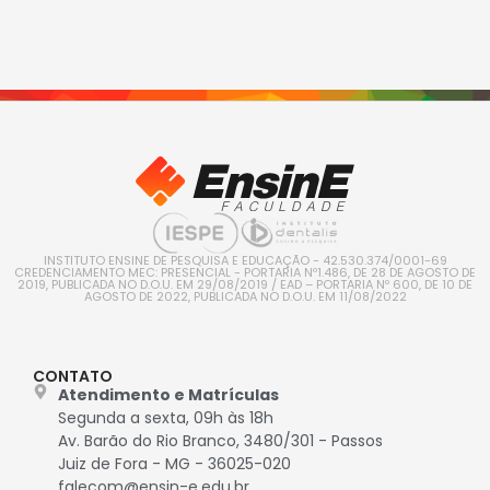
INSTITUTO ENSINE DE PESQUISA E EDUCAÇÃO - 42.530.374/0001-69
CREDENCIAMENTO MEC: PRESENCIAL - PORTARIA Nº1.486, DE 28 DE AGOSTO DE
2019, PUBLICADA NO D.O.U. EM 29/08/2019 / EAD – PORTARIA Nº 600, DE 10 DE
AGOSTO DE 2022, PUBLICADA NO D.O.U. EM 11/08/2022
CONTATO
Atendimento e Matrículas
Segunda a sexta, 09h às 18h
Av. Barão do Rio Branco, 3480/301 - Passos
Juiz de Fora - MG - 36025-020
falecom@ensin-e.edu.br