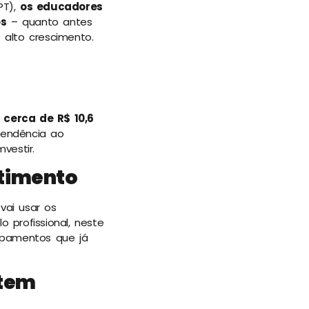
PT),
os educadores
os
– quanto antes
alto crescimento.
cerca de R$ 10,6
tendência ao
vestir.
stimento
vai usar os
 profissional, neste
ipamentos que já
 tem