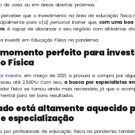
ro de casa ou em áreas abertas próximas.
ai perceber que o investimento na área de educação física
incipalmente para o(a)
personal trainer
que,
com uma boa 
mo
, é capaz de alavancar o seu negócio com altíssimas ch
a investir em Educação Física na pandemia:
o momento perfeito para invest
o Física
or Investe
, em março de 2021, a procura e compra por algu
esceu até 2.500%! Com isso,
a busca por especialistas e
cador físico se tornou ainda mais necessário, já que o ac
mental para ter bons resultados.
ado está altamente aquecido 
e especialização
 por profissionais de educação física na pandemia també