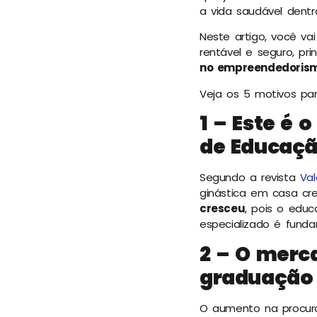
a vida saudável dent
Neste artigo, você v
rentável e seguro, pr
no empreendedoris
Veja os 5 motivos par
1 – Este é 
de Educaçã
Segundo a revista
Val
ginástica em casa cr
cresceu
, pois o edu
especializado é funda
2 – O merc
graduação 
O aumento na procura