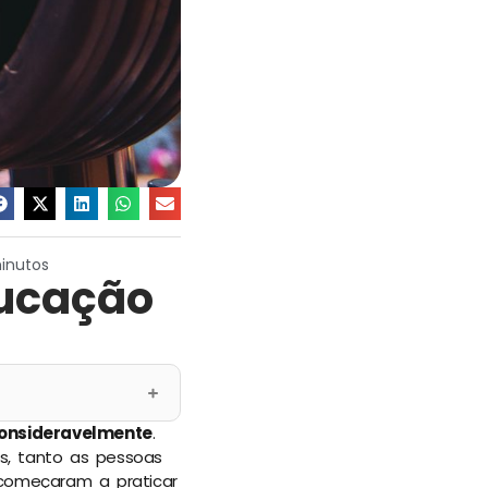
minutos
ducação
consideravelmente
.
, tanto as pessoas
 começaram a praticar