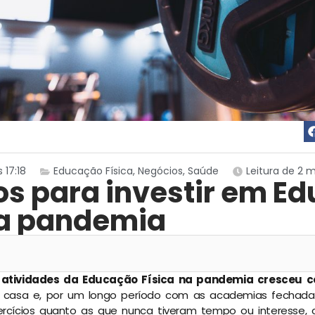
 17:18
Educação Física
,
Negócios
,
Saúde
Leitura de 2 
os para investir em E
na pandemia
r atividades da Educação Física na pandemia cresceu 
asa e, por um longo período com as academias fechadas
xercícios quanto as que nunca tiveram tempo ou interesse,