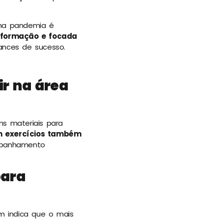
 na pandemia é
formação e focada
ances de sucesso.
ir na área
ns materiais para
m exercícios também
ompanhamento
para
m indica que o mais