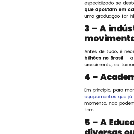
especializado se dest
que apostam em cap
uma graduação for in
3 – A indús
movimenta
Antes de tudo, é nec
bilhões no Brasil
– a 
crescimento, se torno
4 – Academ
Em princípio, para mo
equipamentos que já
momento, não podem i
tem.
5 – A Educ
diversas ou