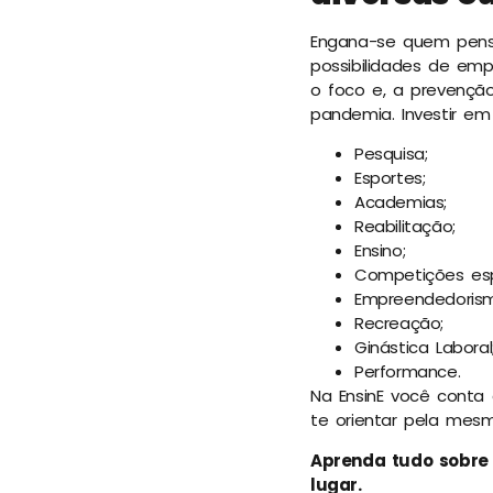
Engana-se quem pensa
possibilidades de em
o foco e, a prevenç
pandemia. Investir e
Pesquisa;
Esportes;
Academias;
Reabilitação;
Ensino;
Competições esp
Empreendedoris
Recreação;
Ginástica Laboral
Performance.
Na EnsinE você cont
te orientar pela mesm
Aprenda tudo sobre
lugar.