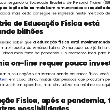
aca: segundo a Sociedade Brasileira de Personal Trainer (SB
acitação são os mais bem remunerados e requisitad
iciada, mais cedo consegue-se ingressar neste mercado de 
tria de Educação Física está
ndo bilhões
essário saber que
a educação física está movimentando 
maior receita da América Latina. O mercado, que já tinha 
u ainda mais forte na pandemia. É o momento ideal para im
ia on-line requer pouco inve
ntar o seu negócio na internet sendo educador físico, você 
 tem
em casa, afinal, muitas das pessoas que procuram pelo
nvestir em aparelhos, mas sim, utilizar ao máximo os equ
ação Física, após a pandemia,
tras possibilidades