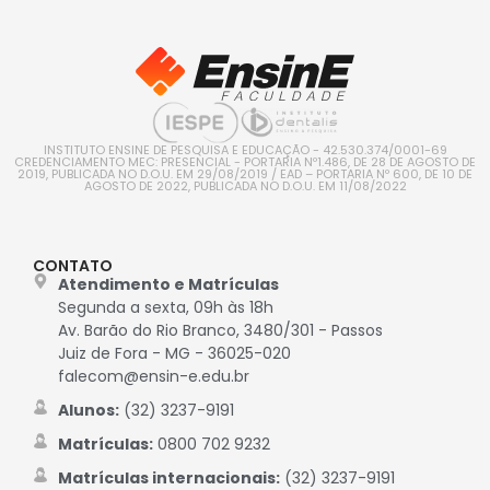
INSTITUTO ENSINE DE PESQUISA E EDUCAÇÃO - 42.530.374/0001-69
CREDENCIAMENTO MEC: PRESENCIAL - PORTARIA Nº1.486, DE 28 DE AGOSTO DE
2019, PUBLICADA NO D.O.U. EM 29/08/2019 / EAD – PORTARIA Nº 600, DE 10 DE
AGOSTO DE 2022, PUBLICADA NO D.O.U. EM 11/08/2022
CONTATO
Atendimento e Matrículas
Segunda a sexta, 09h às 18h
Av. Barão do Rio Branco, 3480/301 - Passos
Juiz de Fora - MG - 36025-020
falecom@ensin-e.edu.br
Alunos:
(32) 3237-9191
Matrículas:
0800 702 9232
Matrículas internacionais:
(32) 3237-9191