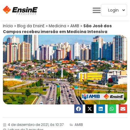
Login
Início
»
Blog da EnsinE
»
Medicina
»
AMIB
»
São José dos
Campos recebeu imersão em Medicina Intensiva
4 de dezembro de 2021, às 10:37
AMIB
Leitura de 3 minutos