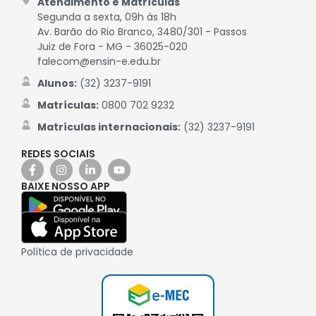
Atendimento e Matrículas
Segunda a sexta, 09h às 18h
Av. Barão do Rio Branco, 3480/301 - Passos
Juiz de Fora - MG - 36025-020
falecom@ensin-e.edu.br
Alunos:
(32) 3237-9191
Matrículas:
0800 702 9232
Matrículas internacionais:
(32) 3237-9191
REDES SOCIAIS
BAIXE NOSSO APP
Política de privacidade