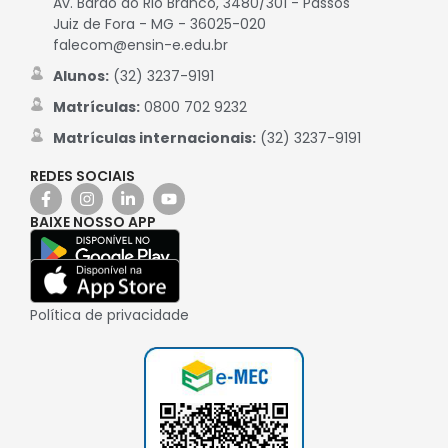
Av. Barão do Rio Branco, 3480/301 - Passos
Juiz de Fora - MG - 36025-020
falecom@ensin-e.edu.br
Alunos:
(32) 3237-9191
Matrículas:
0800 702 9232
Matrículas internacionais:
(32) 3237-9191
REDES SOCIAIS
BAIXE NOSSO APP
Política de privacidade