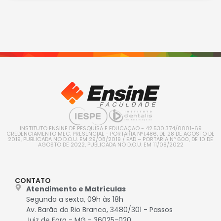
INSTITUTO ENSINE DE PESQUISA E EDUCAÇÃO - 42.530.374/0001-69
CREDENCIAMENTO MEC: PRESENCIAL - PORTARIA Nº1.486, DE 28 DE AGOSTO DE
2019, PUBLICADA NO D.O.U. EM 29/08/2019 / EAD – PORTARIA Nº 600, DE 10 DE
AGOSTO DE 2022, PUBLICADA NO D.O.U. EM 11/08/2022
CONTATO
Atendimento e Matrículas
Segunda a sexta, 09h às 18h
Av. Barão do Rio Branco, 3480/301 - Passos
Juiz de Fora - MG - 36025-020