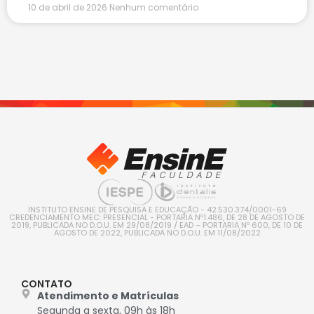
10 de abril de 2026
Nenhum comentário
INSTITUTO ENSINE DE PESQUISA E EDUCAÇÃO - 42.530.374/0001-69
CREDENCIAMENTO MEC: PRESENCIAL - PORTARIA Nº1.486, DE 28 DE AGOSTO DE
2019, PUBLICADA NO D.O.U. EM 29/08/2019 / EAD – PORTARIA Nº 600, DE 10 DE
AGOSTO DE 2022, PUBLICADA NO D.O.U. EM 11/08/2022
CONTATO
Atendimento e Matrículas
Segunda a sexta, 09h às 18h