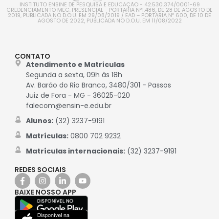
INSTITUTO ENSINE DE PESQUISA E EDUCAÇÃO - 42.530.374/0001-69
CREDENCIAMENTO MEC: PRESENCIAL - PORTARIA Nº1.486, DE 28 DE AGOSTO DE
2019, PUBLICADA NO D.O.U. EM 29/08/2019 / EAD – PORTARIA Nº 600, DE 10 DE
AGOSTO DE 2022, PUBLICADA NO D.O.U. EM 11/08/2022
CONTATO
Atendimento e Matrículas
Segunda a sexta, 09h às 18h
Av. Barão do Rio Branco, 3480/301 - Passos
Juiz de Fora - MG - 36025-020
falecom@ensin-e.edu.br
Alunos:
(32) 3237-9191
Matrículas:
0800 702 9232
Matrículas internacionais:
(32) 3237-9191
REDES SOCIAIS
BAIXE NOSSO APP