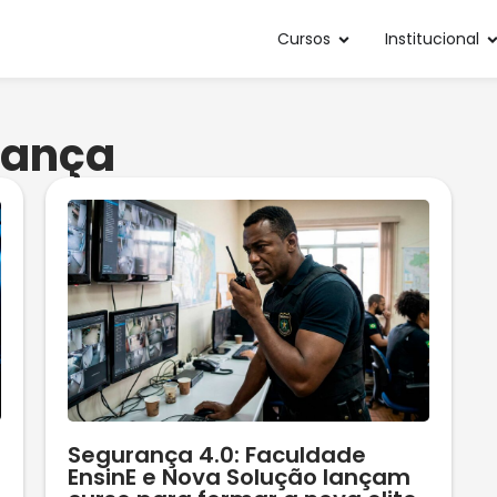
Cursos
Institucional
rança
Segurança 4.0: Faculdade
EnsinE e Nova Solução lançam