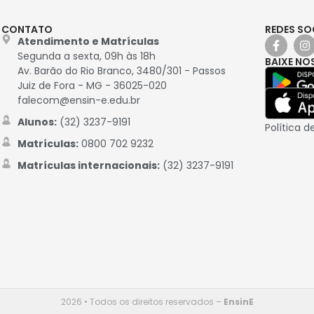
CONTATO
REDES SO
Atendimento e Matrículas
Segunda a sexta, 09h às 18h
BAIXE NO
Av. Barão do Rio Branco, 3480/301 - Passos
Juiz de Fora - MG - 36025-020
falecom@ensin-e.edu.br
Alunos:
(32) 3237-9191
Política d
Matrículas:
0800 702 9232
Matrículas internacionais:
(32) 3237-9191
2026 • Todos os direitos reservados –
EnsinE