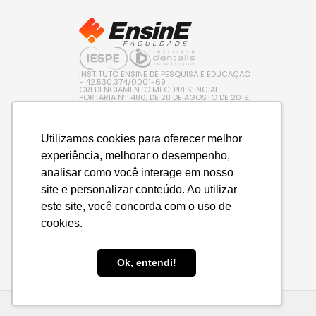
INSTITUTO ENSINE DE PESQUISA E EDUCAÇÃO
- 42.530.374/0001-69
CREDENCIAMENTO MEC: PRESENCIAL -
PORTARIA Nº1.486, DE 28 DE AGOSTO DE 2019,
PUBLICADA NO D.O.U. EM 29/08/2019 / EAD –
PORTARIA Nº 600, DE 10 DE AGOSTO DE 2022,
PUBLICADA NO D.O.U. EM 11/08/2022
Utilizamos cookies para oferecer melhor
experiência, melhorar o desempenho,
analisar como você interage em nosso
site e personalizar conteúdo. Ao utilizar
este site, você concorda com o uso de
cookies.
Ok, entendi!