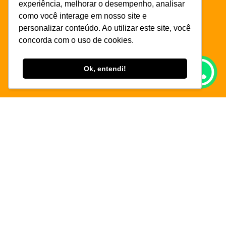
experiência, melhorar o desempenho, analisar
como você interage em nosso site e
personalizar conteúdo. Ao utilizar este site, você
concorda com o uso de cookies.
Ok, entendi!
INSTITUTO ENSINE DE PESQUISA E EDUCAÇÃO - 42.530.374/0001-69
CREDENCIAMENTO MEC: PRESENCIAL - PORTARIA Nº1.486, DE 28 DE AGOSTO DE
2019, PUBLICADA NO D.O.U. EM 29/08/2019 / EAD – PORTARIA Nº 600, DE 10 DE