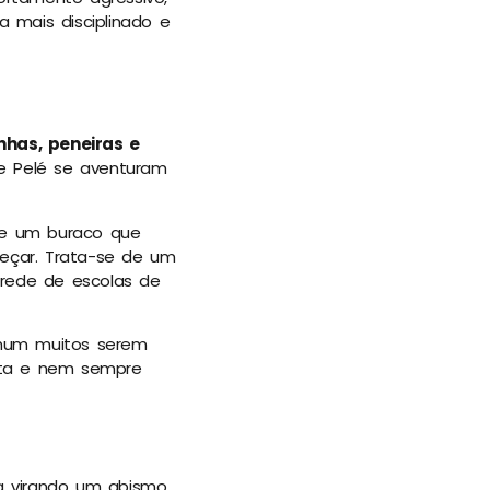
 mais disciplinado e
nhas, peneiras e
 Pelé se aventuram
te um buraco que
eçar. Trata-se de um
 rede de escolas de
omum muitos serem
lta e nem sempre
a virando um abismo.