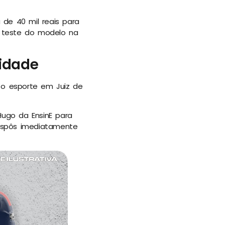
 de 40 mil reais para
 teste do modelo na
cidade
 o esporte em Juiz de
Hugo da EnsinE para
dispôs imediatamente