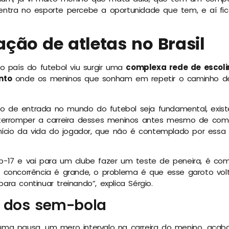
ntra no esporte percebe a oportunidade que tem, e aí fica
ação de atletas no Brasil
o país do futebol viu surgir uma
complexa rede de escoli
nto
onde os meninos que sonham em repetir o caminho de
 de entrada no mundo do futebol seja fundamental, exis
terromper a carreira desses meninos antes mesmo de com
início da vida do jogador, que não é contemplado por essa
-17 e vai para um clube fazer um teste de peneira, é c
 concorrência é grande, o problema é que esse garoto vo
ra continuar treinando”, explica Sérgio.
 dos sem-bola
ma pausa, um mero intervalo na carreira do menino, acab