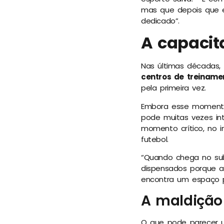
mas que depois que e
dedicado”.
A capacit
Nas últimas décadas, 
centros de treiname
pela primeira vez.
Embora esse momento
pode muitas vezes in
momento crítico, no 
futebol.
“Quando chega no sub
dispensados porque a
encontra um espaço pa
A maldição
O que pode parecer u