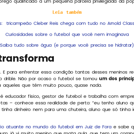
rego qualificado a um pequena parcela privilegiada da pop
Leia também
s: tricampeão Cleber Reis chega com tudo no Arnold Classi
Curiosidades sobre o futebol que você nem imaginava
Saiba tudo sobre água (e porque você precisa se hidratar)
 transforma
. E para enfrentar essa condição tantos desses meninos re
o drible. Não por acaso o futebol se tornou
um dos princi
 aqueles que têm muito pouco, quase nada.
 é educador físico, gestor de futebol e trabalha com empr
tas – conhece essa realidade de perto: “eu tenho aluno 
tinha dinheiro nem para uma chuteira, aluno que só tinha 
io atuante no mundo do futebol em Juiz de Fora
e sabe q
mum, já vi muito menino que mata aula, que tem um compo