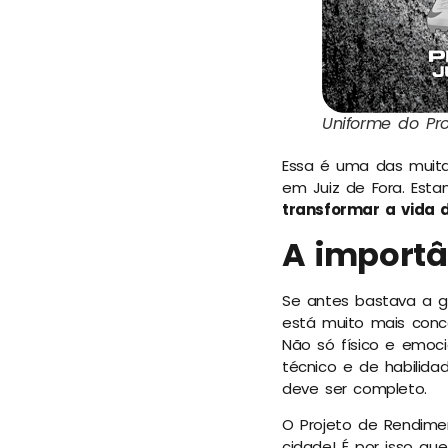
Uniforme do Pro
Essa é uma das muita
em Juiz de Fora. Est
transformar a vida 
A importâ
Se antes bastava a ge
está muito mais conc
Não só físico e emoc
técnico e de habilida
deve ser completo.
O Projeto de Rendime
cidade! É por isso qu