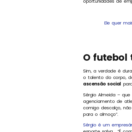
oportunidades de emp
Ele quer mai
O futebol
Sim, a verdade é dura
o talento do corpo, d
ascensão social
para
Sérgio Almeida – que
agenciamento de atle
comigo descalço, não 
para o almoço”.
Sérgio é um empresár
esporte salva. “É co