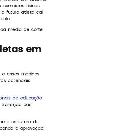
exercícios físicos
 futuro atleta cai
bola.
s da média de corte
letas em
s e esses meninos
tos potenciais
sionais de educação
 transição das
como estrutura de
scando a aprovação