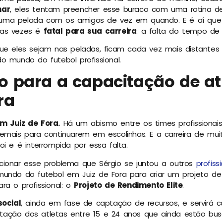
nar
, eles tentam preencher esse buraco com uma rotina de 
ma pelada com os amigos de vez em quando. E é aí que o
tas vezes é
fatal para sua carreira
: a falta do tempo de 
que eles sejam nas peladas, ficam cada vez mais distante
o mundo do futebol profissional.
o para a capacitação de at
ra
m Juiz de Fora.
Há um abismo entre os times profissionai
emais para continuarem em escolinhas. E a carreira de mui
oi e é interrompida por essa falta.
cionar esse problema que Sérgio se juntou a outros
profis
ndo do futebol em Juiz de Fora para criar um projeto de
ra o profissional: o
Projeto de Rendimento Elite
.
social
, ainda em fase de captação de recursos, e servirá 
ação dos atletas entre 15 e 24 anos que ainda estão bu