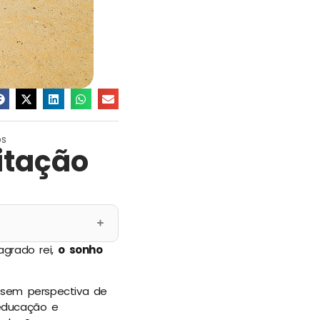
os
itação
agrado rei,
o sonho
 sem perspectiva de
 educação e