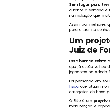
Sem lugar para trei
durante a semana e u
na maldição que mui
Assim, por melhores 
para entrar no sonhad
Um projet
Juiz de Fo
Esse buraco existe e
que já estão velhos d
jogadores na cidade f
Foi pensando em solu
física
que atuam no mu
categorias de base pa
O Elite é um
projeto 
manutenção e capacit