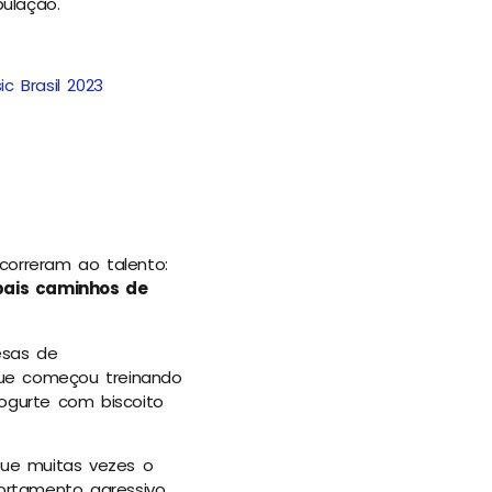
ulação.
c Brasil 2023
correram ao talento:
pais caminhos de
esas de
que começou treinando
iogurte com biscoito
ue muitas vezes o
rtamento agressivo,