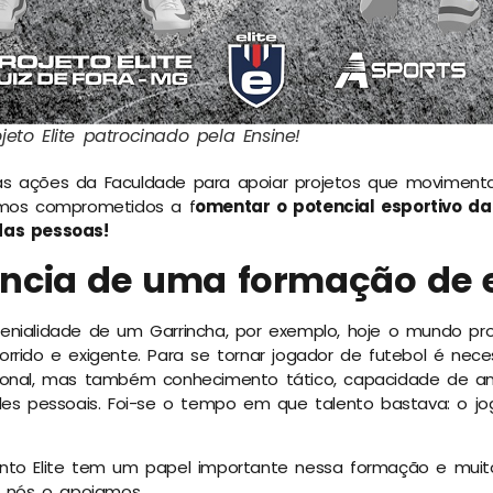
jeto Elite patrocinado pela Ensine!
s ações da Faculdade para apoiar projetos que moviment
amos comprometidos a f
omentar o potencial esportivo da
das pessoas!
ncia de uma formação de 
nialidade de um Garrincha, por exemplo, hoje o mundo prof
orrido e exigente.
Para se tornar jogador de futebol é nece
ional, mas também conhecimento tático, capacidade de an
des pessoais. Foi-se o tempo em que talento bastava: o jo
nto Elite tem um papel importante nessa formação e muito
e nós o apoiamos.