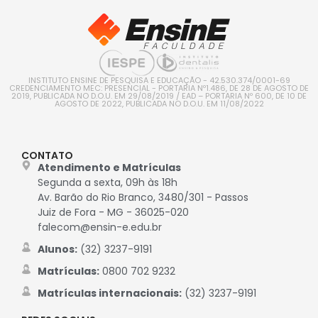
INSTITUTO ENSINE DE PESQUISA E EDUCAÇÃO - 42.530.374/0001-69
CREDENCIAMENTO MEC: PRESENCIAL - PORTARIA Nº1.486, DE 28 DE AGOSTO DE
2019, PUBLICADA NO D.O.U. EM 29/08/2019 / EAD – PORTARIA Nº 600, DE 10 DE
AGOSTO DE 2022, PUBLICADA NO D.O.U. EM 11/08/2022
CONTATO
Atendimento e Matrículas
Segunda a sexta, 09h às 18h
Av. Barão do Rio Branco, 3480/301 - Passos
Juiz de Fora - MG - 36025-020
falecom@ensin-e.edu.br
Alunos:
(32) 3237-9191
Matrículas:
0800 702 9232
Matrículas internacionais:
(32) 3237-9191