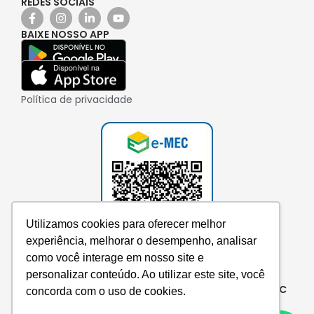
REDES SOCIAIS
BAIXE NOSSO APP
Política de privacidade
Utilizamos cookies para oferecer melhor
experiência, melhorar o desempenho, analisar
como você interage em nosso site e
personalizar conteúdo. Ao utilizar este site, você
Consulte aqui o cadastro da instituição no e-MEC
concorda com o uso de cookies.