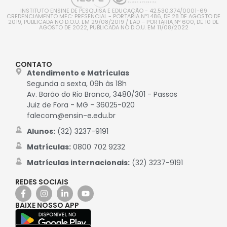
INSTITUTO ENSINE DE PESQUISA E EDUCAÇÃO - 42.530.374/0001-69
CREDENCIAMENTO MEC: PRESENCIAL - PORTARIA Nº1.486, DE 28 DE AGOSTO DE
2019, PUBLICADA NO D.O.U. EM 29/08/2019 / EAD – PORTARIA Nº 600, DE 10 DE
AGOSTO DE 2022, PUBLICADA NO D.O.U. EM 11/08/2022
CONTATO
Atendimento e Matrículas
Segunda a sexta, 09h às 18h
Av. Barão do Rio Branco, 3480/301 - Passos
Juiz de Fora - MG - 36025-020
falecom@ensin-e.edu.br
Alunos:
(32) 3237-9191
Matrículas:
0800 702 9232
Matrículas internacionais:
(32) 3237-9191
REDES SOCIAIS
BAIXE NOSSO APP