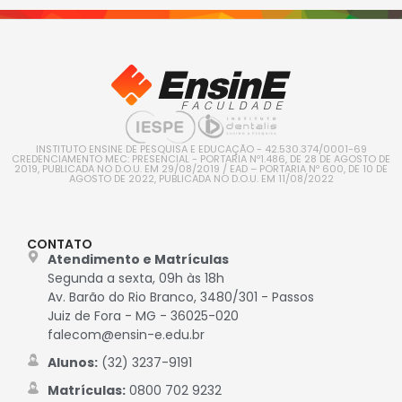
INSTITUTO ENSINE DE PESQUISA E EDUCAÇÃO - 42.530.374/0001-69
CREDENCIAMENTO MEC: PRESENCIAL - PORTARIA Nº1.486, DE 28 DE AGOSTO DE
2019, PUBLICADA NO D.O.U. EM 29/08/2019 / EAD – PORTARIA Nº 600, DE 10 DE
AGOSTO DE 2022, PUBLICADA NO D.O.U. EM 11/08/2022
CONTATO
Atendimento e Matrículas
Segunda a sexta, 09h às 18h
Av. Barão do Rio Branco, 3480/301 - Passos
Juiz de Fora - MG - 36025-020
falecom@ensin-e.edu.br
Alunos:
(32) 3237-9191
Matrículas:
0800 702 9232