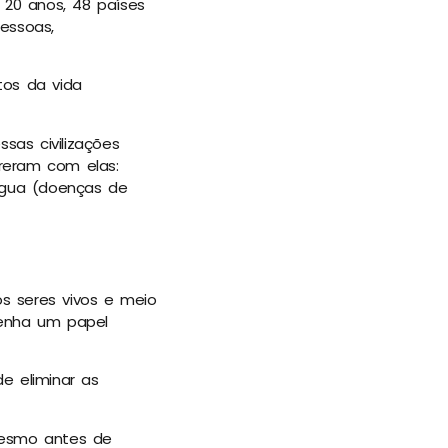
20 anos, 48 países
essoas,
tos da vida
sas civilizações
reram com elas:
 água (doenças de
s seres vivos e meio
mpenha um papel
de eliminar as
mesmo antes de