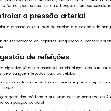
e” pouco líquido no organismo, ele concentra a urina como
e formar pedras nos rins e na bexiga, o famoso cálculo re
trolar a pressão arterial
lar a pressão arterial, pois determina a densidade do sa
var ao fechamento de capilares sanguíneos e, consequent
s.
digestão de refeições
o digestivo, já que é essencial na dissolução dos nutrient
 pelo sangue e levados para as células.
 organismo funcione da forma correta, é preciso repor to
 corpo.
ação geral dos médicos é que uma pessoa consuma de 2 a 
ua composição corporal.