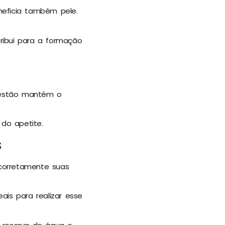
neficia também pele.
ribui para a formação
gestão mantém o
 do apetite.
s
corretamente suas
ais para realizar esse