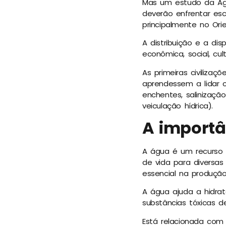
Mas um estudo da Agê
deverão enfrentar esc
principalmente no Orie
A distribuição e a d
econômica, social, cul
As primeiras civiliza
aprendessem a lidar 
enchentes, salinizaçã
veiculação hídrica).
A importâ
A água é um recurso 
de vida para diversas
essencial na produçã
A água ajuda a hidrata
substâncias tóxicas d
Está relacionada com