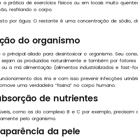
a prática de exercícios físicos ou em locais muito quentes
o, resfriando o corpo.
to por água. O restante é uma concentração de sódio, clo
ação do organismo
 o principal aliado para desintoxicar o organismo. Seu con
s, sejam as produzidas naturalmente e também por fatores
ou a má alimentação (alimentos industrializados e fast-fo
uncionamento dos rins e com isso prevenir infecções urinár
 promove uma verdadeira “faxina” no corpo humano.
absorção de nutrientes
olúveis, como as do complexo B e C por exemplo, precisam
namente pelo organismo.
 aparência da pele