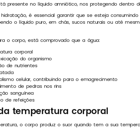
tá presente no líquido amniótico, nos protegendo dentro d
 hidratação, é essencial garantir que se esteja consumind
ebendo o líquido puro, em chás, sucos naturais ou até mes
para o corpo, está comprovado que a água:
atura corporal
toxicação do organismo
ão de nutrientes
ratada
olismo celular, contribuindo para o emagrecimento
imento de pedras nos rins
ação sanguínea
ão de refeições
da temperatura corporal
peratura, o corpo produz o suor quando tem a sua temperat