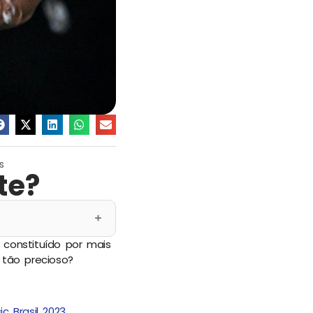
s
te?
constituído por mais
tão precioso?
c Brasil 2023