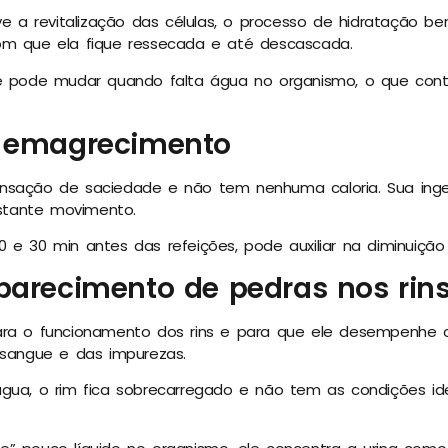
a revitalização das células, o processo de hidratação be
om que ela fique ressecada e até descascada.
le pode mudar quando falta água no organismo, o que cont
o emagrecimento
ensação de saciedade e não tem nenhuma caloria. Sua in
tante movimento.
 e 30 min antes das refeições, pode auxiliar na diminuição
parecimento de pedras nos rin
ara o funcionamento dos rins e para que ele desempenhe 
 sangue e das impurezas.
gua, o rim fica sobrecarregado e não tem as condições ide