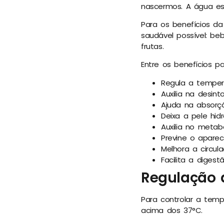
nascermos. A água es
Para os benefícios da
saudável possível: b
frutas.
Entre os benefícios 
Regula a temper
Auxilia na desin
Ajuda na absorç
Deixa a pele hid
Auxilia no metab
Previne o aparec
Melhora a circul
Facilita a digest
Regulação 
Para controlar a tem
acima dos 37°C.