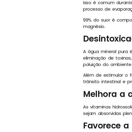
Isso é comum durante 
processo de evaporaçã
99% do suor é compos
magnésio.
Desintoxic
A água mineral pura é
eliminação de toxina
poluição do ambiente 
Além de estimular o f
trânsito intestinal e
Melhora a 
As vitaminas hidross
sejam absorvidas ple
Favorece a