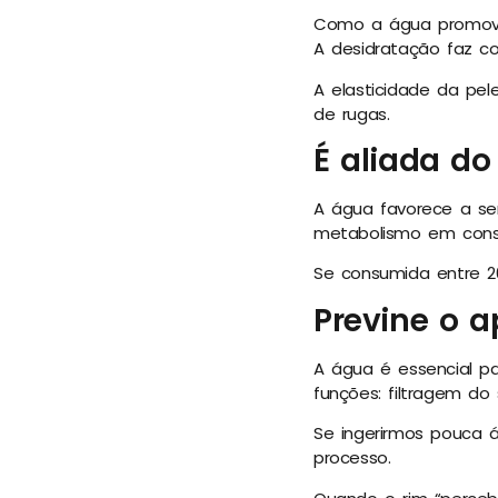
Como a água promove 
A desidratação faz c
A elasticidade da pe
de rugas.
É aliada d
A água favorece a s
metabolismo em cons
Se consumida entre 20
Previne o a
A água é essencial p
funções: filtragem do
Se ingerirmos pouca á
processo.