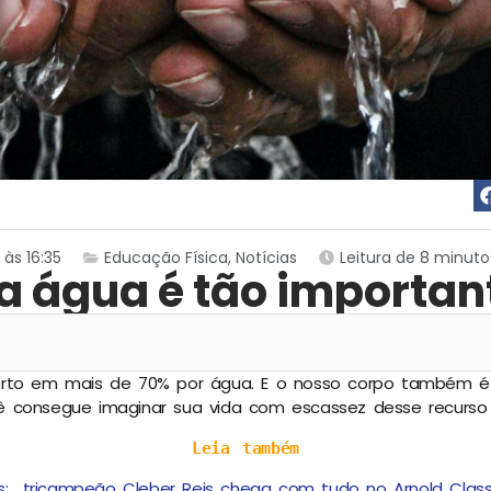
às 16:35
Educação Física
,
Notícias
Leitura de 8 minuto
 a água é tão importan
rto em mais de 70% por água. E o nosso corpo também é 
 consegue imaginar sua vida com escassez desse recurso 
Leia também
s: tricampeão Cleber Reis chega com tudo no Arnold Classi