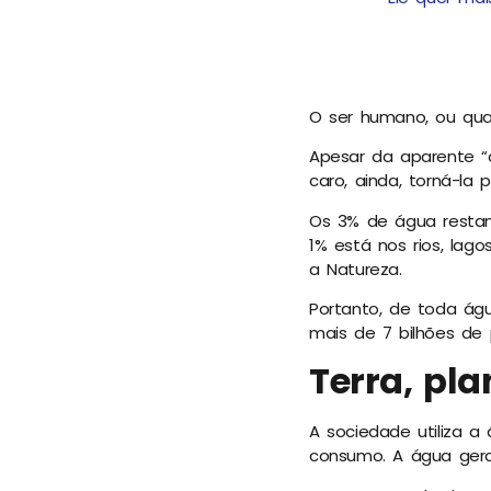
O ser humano, ou qua
Apesar da aparente “
caro, ainda, torná-la 
Os 3% de água restan
1% está nos rios, lago
a Natureza.
Portanto, de toda ág
mais de 7 bilhões de 
Terra, pl
A sociedade utiliza a
consumo. A água gera