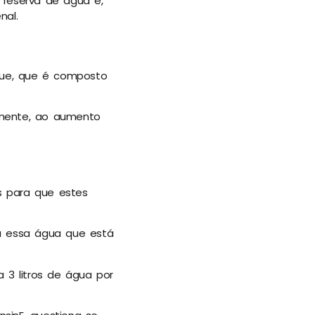
 reserva de água e,
nal.
ngue, que é composto
emente, ao aumento
es para que estes
da essa água que está
3 litros de água por