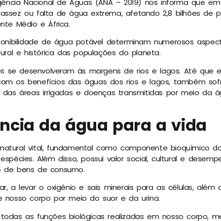
ncia Nacional de Águas (ANA – 2019) nos informa que em 
assez ou falta de água extrema, afetando 2,8 bilhões de p
nte Médio e África.
isponibilidade de água potável determinam numerosos aspec
tural e histórica das populações do planeta.
ções se desenvolveram às margens de rios e lagos. Até que es
com os benefícios das águas dos rios e lagos, também sof
o das áreas irrigadas e doenças transmitidas por meio da
ncia da água para a vida
natural vital, fundamental como componente bioquímico do
 espécies. Além disso, possui valor social, cultural e dese
o de bens de consumo.
r, a levar o oxigênio e sais minerais para as células, além 
e nosso corpo por meio do suor e da urina.
 todas as funções biológicas realizadas em nosso corpo, 