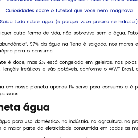
Curiosidades sobre o futebol que você nem imaginava
Saiba tudo sobre água (e porque você precisa se hidratar)
lquer outra forma de vida, não sobrevive sem a água. Fato
abundância”, 97% da água na Terra é salgada, nos mares 
própria para o consumo.
te é doce, mas 2% está congelada em geleiras, nos polos 
s, lençóis freáticos e são potáveis, conforme o WWF-Brasil,
ua em nosso planeta apenas 1% serve para consumo e é pre
pessoas.
aneta água
 água para uso doméstico, na indústria, na agricultura, na 
 a maior parte da eletricidade consumida em todas as m