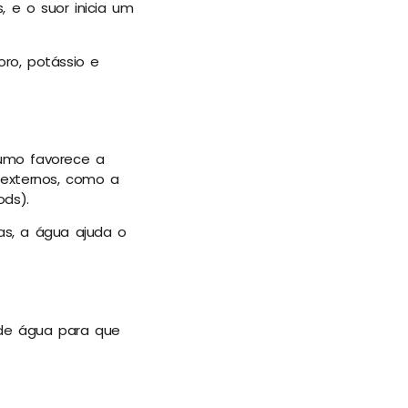
, e o suor inicia um
ro, potássio e
sumo favorece a
 externos, como a
ods).
ias, a água ajuda o
 de água para que