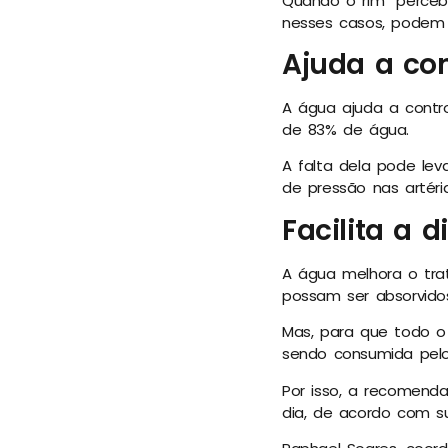
Quando o rim “perceb
nesses casos, podem s
Ajuda a con
A água ajuda a contro
de 83% de água.
A falta dela pode le
de pressão nas artéria
Facilita a 
A água melhora o trat
possam ser absorvidos
Mas, para que todo o
sendo consumida pelo
Por isso, a recomend
dia, de acordo com s