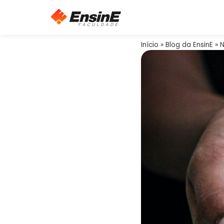
Início
»
Blog da EnsinE
»
N