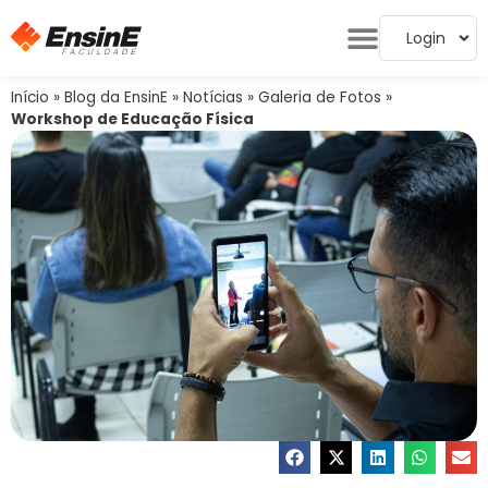
Login
Início
»
Blog da EnsinE
»
Notícias
»
Galeria de Fotos
»
Workshop de Educação Física