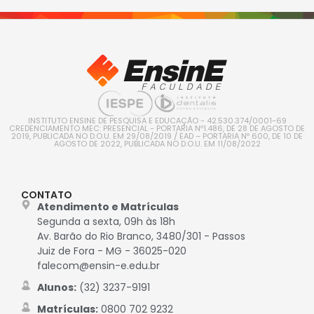
INSTITUTO ENSINE DE PESQUISA E EDUCAÇÃO - 42.530.374/0001-69
CREDENCIAMENTO MEC: PRESENCIAL - PORTARIA Nº1.486, DE 28 DE AGOSTO DE
2019, PUBLICADA NO D.O.U. EM 29/08/2019 / EAD – PORTARIA Nº 600, DE 10 DE
AGOSTO DE 2022, PUBLICADA NO D.O.U. EM 11/08/2022
CONTATO
Atendimento e Matrículas
Segunda a sexta, 09h às 18h
Av. Barão do Rio Branco, 3480/301 - Passos
Juiz de Fora - MG - 36025-020
falecom@ensin-e.edu.br
Alunos:
(32) 3237-9191
Matrículas:
0800 702 9232