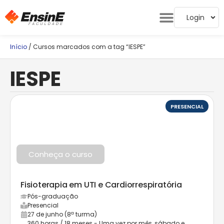
Login
Início
/ Cursos marcados com a tag “IESPE”
IESPE
PRESENCIAL
Conheça o curso
Fisioterapia em UTI e Cardiorrespiratória
Pós-graduação
Presencial
27 de junho (8ª turma)
360 horas / 18 meses - Uma vez por mês, sábado e