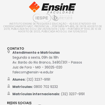
INSTITUTO ENSINE DE PESQUISA E EDUCAÇÃO - 42.530.374/0001-69
CREDENCIAMENTO MEC: PRESENCIAL - PORTARIA Nº1.486, DE 28 DE AGOSTO DE
2019, PUBLICADA NO D.O.U. EM 29/08/2019 / EAD – PORTARIA Nº 600, DE 10 DE
AGOSTO DE 2022, PUBLICADA NO D.O.U. EM 11/08/2022
CONTATO
Atendimento e Matrículas
Segunda a sexta, 09h às 18h
Av. Barão do Rio Branco, 3480/301 - Passos
Juiz de Fora - MG - 36025-020
falecom@ensin-e.edu.br
Alunos:
(32) 3237-9191
Matrículas:
0800 702 9232
Matrículas internacionais:
(32) 3237-9191
REDES SOCIAIS