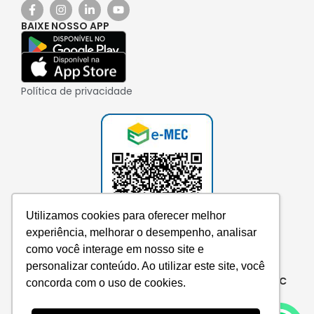
BAIXE NOSSO APP
Política de privacidade
Utilizamos cookies para oferecer melhor
experiência, melhorar o desempenho, analisar
como você interage em nosso site e
personalizar conteúdo. Ao utilizar este site, você
Consulte aqui o cadastro da instituição no e-MEC
concorda com o uso de cookies.