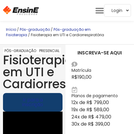
Login
Início
/
Pós-graduação
/
Pós-graduação em
Fisioterapia
/ Fisioterapia em UTI e Cardiorrespiratória
PÓS-GRADUAÇÃO
PRESENCIAL
INSCREVA-SE AQUI
Fisioterapia
em UTI e
Matrícula
R$
190,00
Cardiorrespiratória
Planos de pagamento
Ir para a
12x de R$ 799,00
inscrição
19x de R$ 589,00
24x de R$ 479,00
30x de R$ 399,00