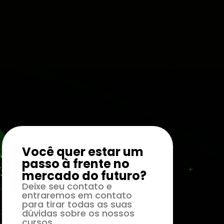
Você quer estar um
passo à frente no
mercado do futuro?
Deixe seu contato e
entraremos em contato
para tirar todas as suas
dúvidas sobre os nossos
cursos.