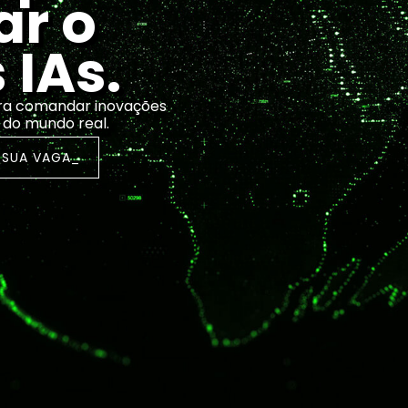
ar o
IAs.
ra comandar inovações
 do mundo real.
 SUA VAGA_