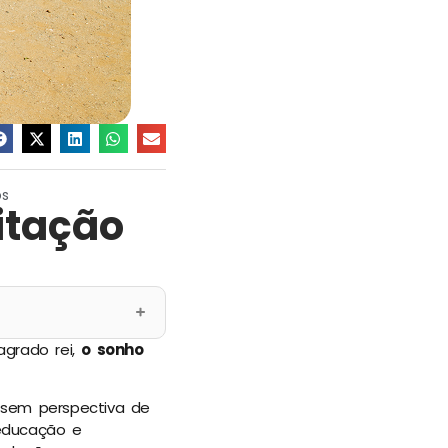
os
itação
agrado rei,
o sonho
 sem perspectiva de
 educação e