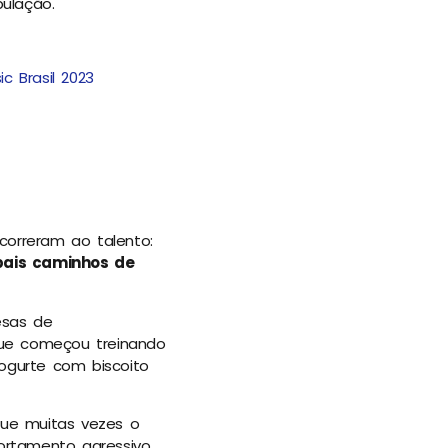
ulação.
c Brasil 2023
correram ao talento:
pais caminhos de
esas de
que começou treinando
iogurte com biscoito
ue muitas vezes o
rtamento agressivo,