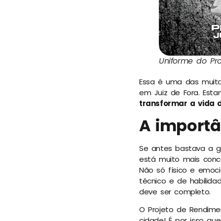
Uniforme do Pro
Essa é uma das muita
em Juiz de Fora. Est
transformar a vida 
A importâ
Se antes bastava a ge
está muito mais conc
Não só físico e emoc
técnico e de habilida
deve ser completo.
O Projeto de Rendime
cidade! É por isso qu