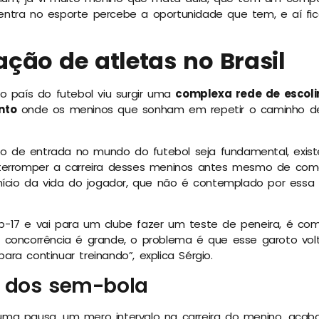
ntra no esporte percebe a oportunidade que tem, e aí fica
ação de atletas no Brasil
o país do futebol viu surgir uma
complexa rede de escoli
nto
onde os meninos que sonham em repetir o caminho de
 de entrada no mundo do futebol seja fundamental, exis
terromper a carreira desses meninos antes mesmo de com
início da vida do jogador, que não é contemplado por essa
-17 e vai para um clube fazer um teste de peneira, é c
 concorrência é grande, o problema é que esse garoto vo
ra continuar treinando”, explica Sérgio.
 dos sem-bola
ma pausa, um mero intervalo na carreira do menino, acab