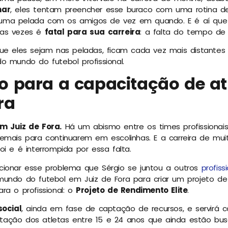
nar
, eles tentam preencher esse buraco com uma rotina de 
ma pelada com os amigos de vez em quando. E é aí que o
tas vezes é
fatal para sua carreira
: a falta do tempo de 
que eles sejam nas peladas, ficam cada vez mais distante
o mundo do futebol profissional.
o para a capacitação de at
ra
m Juiz de Fora.
Há um abismo entre os times profissionai
emais para continuarem em escolinhas. E a carreira de mui
oi e é interrompida por essa falta.
cionar esse problema que Sérgio se juntou a outros
profis
ndo do futebol em Juiz de Fora para criar um projeto de
ra o profissional: o
Projeto de Rendimento Elite
.
social
, ainda em fase de captação de recursos, e servirá 
ação dos atletas entre 15 e 24 anos que ainda estão bu