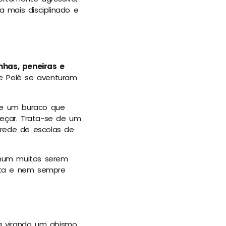
 mais disciplinado e
nhas, peneiras e
 Pelé se aventuram
te um buraco que
eçar. Trata-se de um
 rede de escolas de
omum muitos serem
lta e nem sempre
a virando um abismo.