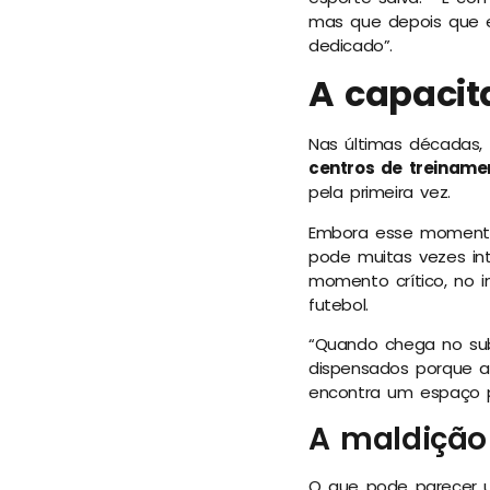
mas que depois que e
dedicado”.
A capacit
Nas últimas décadas, 
centros de treiname
pela primeira vez.
Embora esse momento
pode muitas vezes in
momento crítico, no 
futebol.
“Quando chega no sub
dispensados porque a
encontra um espaço pa
A maldição
O que pode parecer u