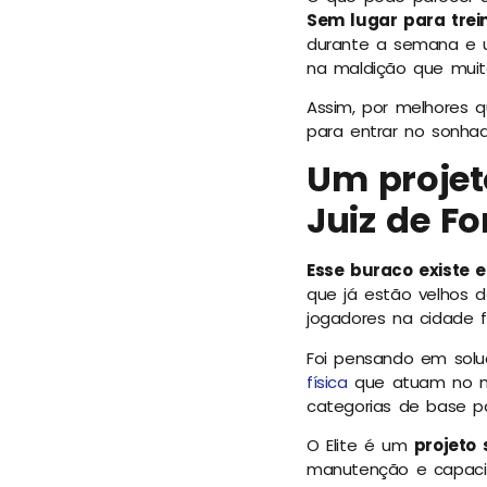
Sem lugar para trei
durante a semana e u
na maldição que mui
Assim, por melhores 
para entrar no sonhad
Um projet
Juiz de Fo
Esse buraco existe e
que já estão velhos d
jogadores na cidade f
Foi pensando em solu
física
que atuam no mu
categorias de base pa
O Elite é um
projeto 
manutenção e capacit