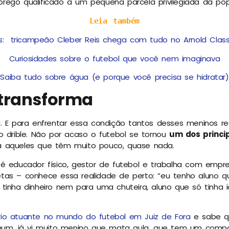
rego qualificado a um pequena parcela privilegiada da pop
Leia também
s: tricampeão Cleber Reis chega com tudo no Arnold Classi
Curiosidades sobre o futebol que você nem imaginava
Saiba tudo sobre água (e porque você precisa se hidratar)
 transforma
. E para enfrentar essa condição tantos desses meninos re
o drible. Não por acaso o futebol se tornou
um dos princi
 aqueles que têm muito pouco, quase nada.
 é educador físico, gestor de futebol e trabalha com empr
tas – conhece essa realidade de perto: “eu tenho aluno 
tinha dinheiro nem para uma chuteira, aluno que só tinha 
io atuante no mundo do futebol em Juiz de Fora
e sabe q
mum, já vi muito menino que mata aula, que tem um compo