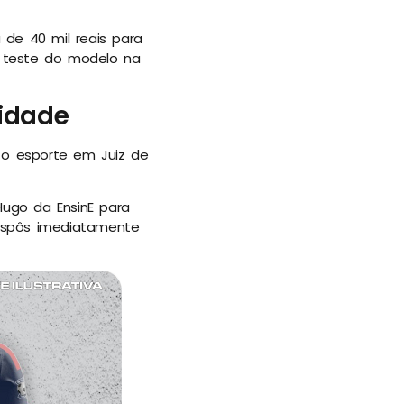
 de 40 mil reais para
 teste do modelo na
cidade
 o esporte em Juiz de
Hugo da EnsinE para
dispôs imediatamente