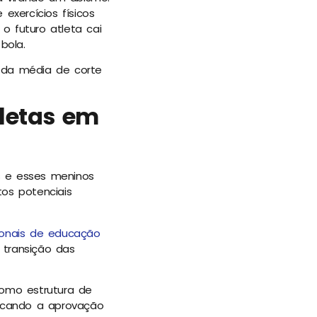
exercícios físicos
 futuro atleta cai
bola.
s da média de corte
letas em
s e esses meninos
tos potenciais
sionais de educação
 transição das
como estrutura de
scando a aprovação