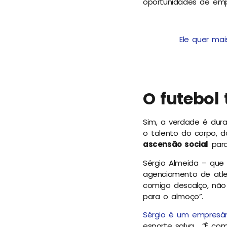
oportunidades de emp
Ele quer mai
O futebol
Sim, a verdade é dura
o talento do corpo, d
ascensão social
para
Sérgio Almeida – que
agenciamento de atle
comigo descalço, não 
para o almoço”.
Sérgio é um empresár
esporte salva. “É co