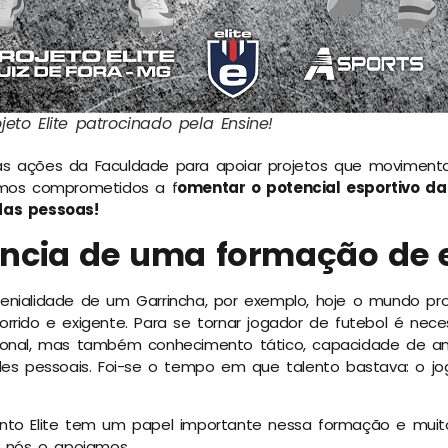
jeto Elite patrocinado pela Ensine!
s ações da Faculdade para apoiar projetos que moviment
amos comprometidos a f
omentar o potencial esportivo da
das pessoas!
ncia de uma formação de 
nialidade de um Garrincha, por exemplo, hoje o mundo prof
orrido e exigente.
Para se tornar jogador de futebol é nece
ional, mas também conhecimento tático, capacidade de an
des pessoais. Foi-se o tempo em que talento bastava: o jo
nto Elite tem um papel importante nessa formação e muito
e nós o apoiamos.