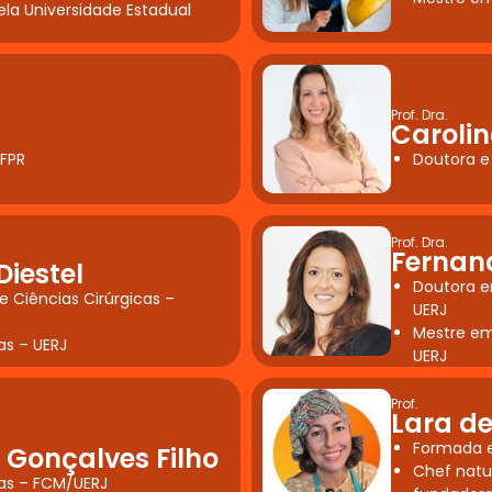
a Universidade Estadual
Prof. Dra.
Carolin
UFPR
Doutora e
Prof. Dra.
Fernan
Diestel
Doutora em
e Ciências Cirúrgicas –
UERJ
Mestre em 
as – UERJ
UERJ
Prof.
Lara de
Formada e
 Gonçalves Filho
Chef natur
as – FCM/UERJ