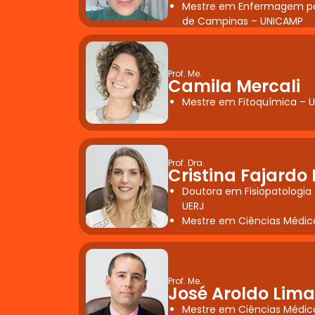
Mestre em Enfermagem pel
de Campinas – UNICAMP
Prof. Me.
Camila Mercali
Mestre em Fitoquímica – 
Prof. Dra.
Cristina Fajardo 
Doutora em Fisiopatologia 
UERJ
Mestre em Ciências Médic
Prof. Me.
José Aroldo Lima
Mestre em Ciências Médic