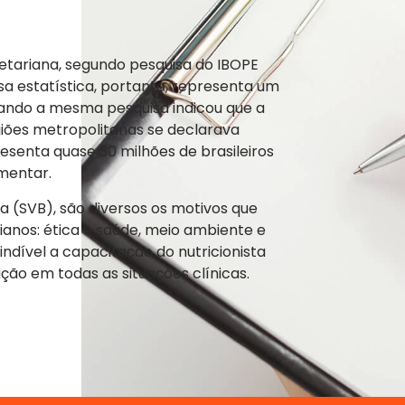
Vegana
na no Envelhecimento e Saúde da
getariana, segundo pesquisa do IBOPE
ssa estatística, portanto, representa um
ando a mesma pesquisa indicou que a
giões metropolitanas se declarava
possui Trabalho de Conclusão de
esenta quase 30 milhões de brasileiros
tério da Educação (1/2018),
mentar.
a (SVB), são diversos os motivos que
ianos: ética e saúde, meio ambiente e
ndível a capacitação do nutricionista
o em todas as situações clínicas.