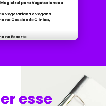
Magistral para Vegetarianos e
ção Vegetariana e Vegana
na na Obesidade Clínica,
na no Esporte
na nas Doenças
 e Ósseas
a na Gestação, Infância e
a nos Distúrbios do Trato
zer esse
o/Veganismo
ca