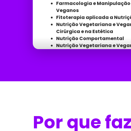
Farmacologia e Manipulação 
Veganos
Fitoterapia aplicada a Nutri
Nutrição Vegetariana e Vega
Cirúrgica e na Estética
Nutrição Comportamental
Nutrição Vegetariana e Vega
Marketing e Personal Diet
Nutrição Vegetariana e Vega
Cardiovasculares Endócrinas
Nutrição Vegetariana e Vegan
Adolescência
Nutrição Vegetariana e Vegan
Gastrointestinal
Alimentação Viva
Crudivorismo
Por que fa
Ayurvena no Vegetarianism
Nutrigenética e Nutrigenômi
Imunologia