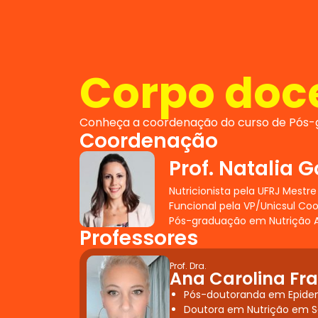
Corpo doc
Conheça a coordenação do curso de Pós-
Coordenação
Prof. Natalia 
Nutricionista pela UFRJ Mest
Funcional pela VP/Unicsul C
Pós-graduação em Nutrição A
Professores
Prof. Dra.
Ana Carolina Fr
Pós-doutoranda em Epidem
Doutora em Nutrição em S