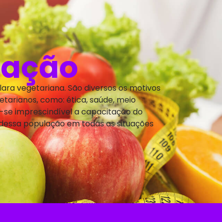
uação
lara vegetariana. São diversos os motivos
etarianos, como: ética, saúde, meio
-se imprescindível a capacitação do
dessa população em todas as situações