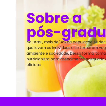
Sobre a
pós-grad
No Brasil, mais de 14% da população se dec
que levam os indivíduos a se tornarem veg
ambiente e sociedade. Dessa forma, torna
nutricionista para atendimento adequado 
clínicas.