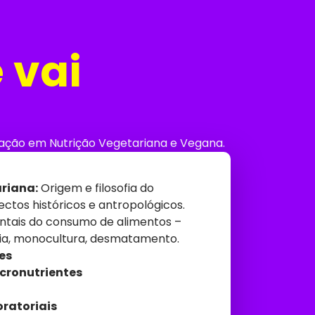
 vai
uação em Nutrição Vegetariana e Vegana.
riana:
Origem e filosofia do
ctos históricos e antropológicos.
entais do consumo de alimentos –
ia, monocultura, desmatamento.
es
icronutrientes
ratoriais