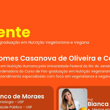
ente
graduação em Nutrição Vegetariana e Vegana.
Gomes Casanova de Oliveira e C
re em Nutrição Humana pela Universidade Federal do Rio de Jane
oordenadora do Curso de Pós-graduação em Nutrição Vegetari
tendimento especializado com foco em vegetarianos e veganos,
anco de Moraes
Prof.
iologia – USP
Bianca
aúde Pública – USP
Mestre em