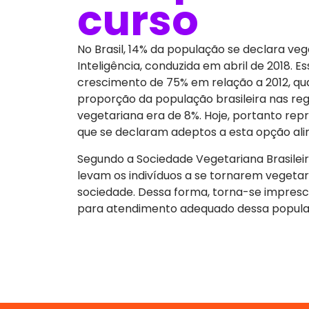
curso
Gastronomia Vegetariana e 
Nutrição Vegetariana e Vega
Mulher
No Brasil, 14% da população se declara ve
Estudo de Caso
Inteligência, conduzida em abril de 2018. E
Metodologia da Pesquisa
crescimento de 75% em relação a 2012, qu
proporção da população brasileira nas re
Esse Curso de Pós-graduação não 
vegetariana era de 8%. Hoje, portanto repr
Curso conforme resolução do Minis
que se declaram adeptos a esta opção ali
publicada em 06/04/2018
Segundo a Sociedade Vegetariana Brasileir
levam os indivíduos a se tornarem vegetar
sociedade. Dessa forma, torna-se impresci
para atendimento adequado dessa populaçã