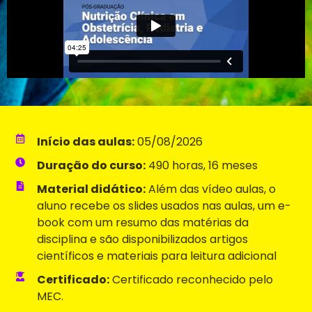
Início das aulas:
05/08/2026
Duração do curso:
490 horas, 16 meses
Material didático:
Além das vídeo aulas, o
aluno recebe os slides usados nas aulas, um e-
book com um resumo das matérias da
disciplina e são disponibilizados artigos
científicos e materiais para leitura adicional
Certificado:
Certificado reconhecido pelo
MEC.