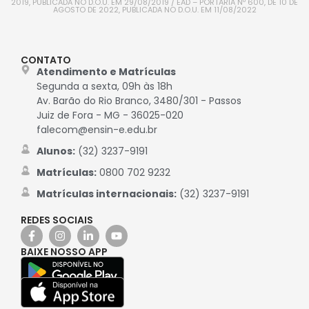
2019, PUBLICADA NO D.O.U. EM 29/08/2019 / EAD – PORTARIA Nº 600, DE 10 DE
AGOSTO DE 2022, PUBLICADA NO D.O.U. EM 11/08/2022
CONTATO
Atendimento e Matrículas
Segunda a sexta, 09h às 18h
Av. Barão do Rio Branco, 3480/301 - Passos
Juiz de Fora - MG - 36025-020
falecom@ensin-e.edu.br
Alunos:
(32) 3237-9191
Matrículas:
0800 702 9232
Matrículas internacionais:
(32) 3237-9191
REDES SOCIAIS
BAIXE NOSSO APP