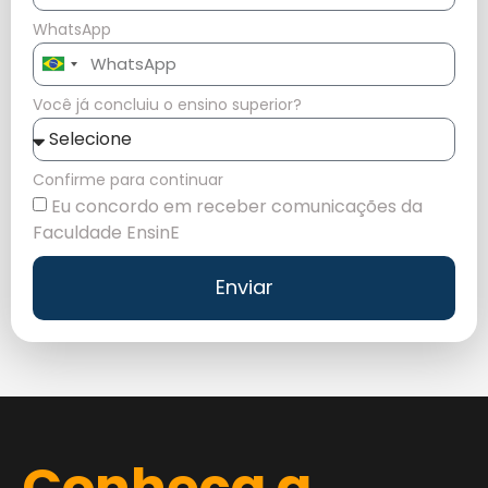
WhatsApp
Brazil
+55
Você já concluiu o ensino superior?
Confirme para continuar
Eu concordo em receber comunicações da
Faculdade EnsinE
Enviar
Conheça a