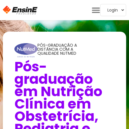
Login
PÓS-GRADUAÇÃO A
DISTÂNCIA COM A
QUALIDADE NUTMED
Pós-
graduação
em Nutrição
Clínica em
Obstetrícia,
Pediatria e