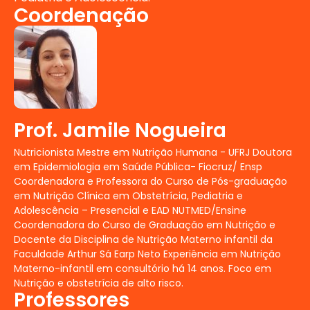
Crescimento Intrauterino Restrito;
Coordenação
Prematuridade; Desnutrição na
infância; Carências Nutricionais em
Pediatria e Adolescência;
Transtornos Alimentares.
Alergias, Intolerâncias
Alimentares e Doenças do Trato
Gastrointestinal:
Refluxo
Prof. Jamile Nogueira
gastroesofágico, Alergias e
Nutricionista Mestre em Nutrição Humana - UFRJ Doutora
Intolerâncias Alimentares, Doenças
em Epidemiologia em Saúde Pública- Fiocruz/ Ensp
do Trato Gastrointestinal.
Coordenadora e Professora do Curso de Pós-graduação
Condições Clínicas e Nutricionais
em Nutrição Clínica em Obstetrícia, Pediatria e
em Pediatria e Adolescência:
Adolescência – Presencial e EAD NUTMED/Ensine
Obesidade e Síndrome metabólica;
Coordenadora do Curso de Graduação em Nutrição e
Diabetes Mellitus; Cuidado
Docente da Disciplina de Nutrição Materno infantil da
Nutricional no Paciente Oncológico
Faculdade Arthur Sá Earp Neto Experiência em Nutrição
Materno-infantil em consultório há 14 anos. Foco em
Pediátrico, Fitoterapia na Gestação,
Nutrição e obstetrícia de alto risco.
Lactação e Pediatria. Cuidado
Professores
nutricional em Síndrome de Down,