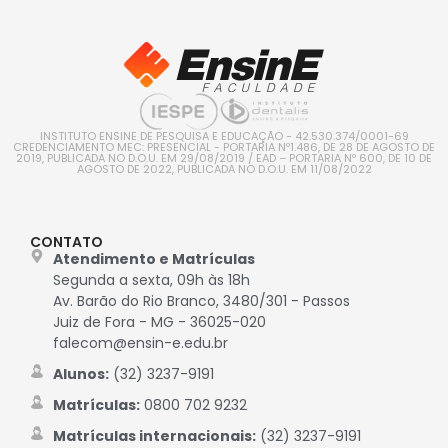
INSTITUTO ENSINE DE PESQUISA E EDUCAÇÃO - 42.530.374/0001-69
CREDENCIAMENTO MEC: PRESENCIAL - PORTARIA Nº1.486, DE 28 DE AGOSTO DE
2019, PUBLICADA NO D.O.U. EM 29/08/2019 / EAD – PORTARIA Nº 600, DE 10 DE
AGOSTO DE 2022, PUBLICADA NO D.O.U. EM 11/08/2022
CONTATO
Atendimento e Matrículas
Segunda a sexta, 09h às 18h
Av. Barão do Rio Branco, 3480/301 - Passos
Juiz de Fora - MG - 36025-020
falecom@ensin-e.edu.br
Alunos:
(32) 3237-9191
Matrículas:
0800 702 9232
Matrículas internacionais:
(32) 3237-9191