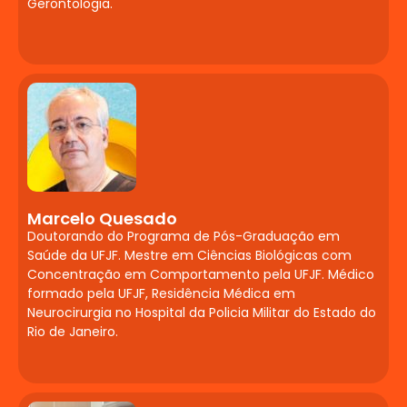
Gerontologia.
opioides e doenças neurodegenerativas.
Automedicação. Influência dos nutrientes
na memória e aprendizado. Probióticos e
o eixo intestino-cérebro. Fitoterápicos e
nutracêuticos para transtornos
cognitivos, de humor e ansiedade.
Linguagem, Cognição
e Alfabetização
Marcelo Quesado
Transtornos do neurodesenvolvimento:
Doutorando do Programa de Pós-Graduação em
Transtorno Específico da Aprendizagem
Saúde da UFJF. Mestre em Ciências Biológicas com
(leitura, escrita e matemática). Cognição
Concentração em Comportamento pela UFJF. Médico
social e linguagem: atenção
formado pela UFJF, Residência Médica em
compartilhada e Teoria da Mente.
Neurocirurgia no Hospital da Policia Militar do Estado do
Rio de Janeiro.
Ciência cognitiva da leitura: níveis de
escrita, rotas de leitura, preditores de
alfabetização e discussões sobre a PNA e
BNCC. Avaliação das funções executivas e