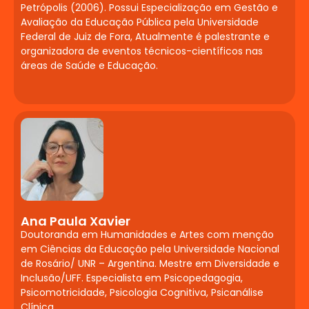
Petrópolis (2006). Possui Especialização em Gestão e
Psicomotricidade na
Avaliação da Educação Pública pela Universidade
Prática
Federal de Juiz de Fora, Atualmente é palestrante e
organizadora de eventos técnicos-científicos nas
Neuropsicopedagógica
áreas de Saúde e Educação.
Corpo, movimento e aprendizado.
Psicomotricidade e estimulação precoce.
Desenvolvimento psicomotor e suas
implicações na alfabetização e na
inclusão.
Deficiência Múltipla,
Visual, Auditiva,
Ana Paula Xavier
Intelectual, Física e
Doutoranda em Humanidades e Artes com menção
em Ciências da Educação pela Universidade Nacional
Sensorial: Abordagens
de Rosário/ UNR – Argentina. Mestre em Diversidade e
Pedagógicas
Inclusão/UFF. Especialista em Psicopedagogia,
Psicomotricidade, Psicologia Cognitiva, Psicanálise
Clínica.