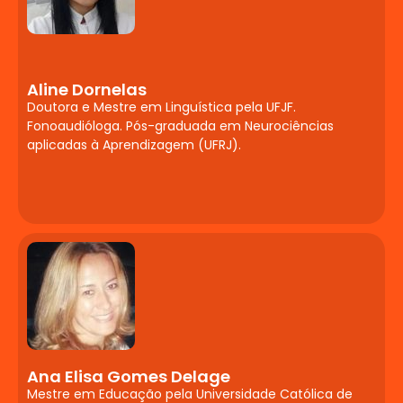
Neuropsicopedagogia
e Desenvolvimento
Humano
Aline Dornelas
Teorias contemporâneas da
Doutora e Mestre em Linguística pela UFJF.
aprendizagem (seus pressupostos e suas
Fonoaudióloga. Pós-graduada em Neurociências
aplicadas à Aprendizagem (UFRJ).
relações pedagógicas). Relações entre
psicologia, aprendizagem e
desenvolvimento humano.
Desenvolvimento psicossexual,
psicossocial, cognitivo, moral, emocional.
Hereditariedade x ambiente. A psicologia
do desenvolvimento sob diferentes
enfoques teóricos centrados na infância,
adolescência e vida adulta. Perspectivas
teórico-metodológicas do
desenvolvimento e aprendizagem
Ana Elisa Gomes Delage
humanos. O ciclo vital.
Mestre em Educação pela Universidade Católica de