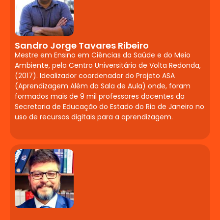
Conclusão de Curso
Desafios da Neuropsicopedagogia clínica
e institucional. Atitude investigativa.
Sandro Jorge Tavares Ribeiro
Elaboração de Plano de Intervenção a
Mestre em Ensino em Ciências da Saúde e do Meio
partir do projeto de pesquisa. Critérios de
Ambiente, pelo Centro Universitário de Volta Redonda,
(2017). Idealizador coordenador do Projeto ASA
avaliação e seminário de apresentação.
(Aprendizagem Além da Sala de Aula) onde, foram
formados mais de 9 mil professores docentes da
Secretaria de Educação do Estado do Rio de Janeiro no
uso de recursos digitais para a aprendizagem.