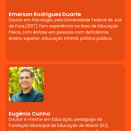
Educação Inclusiva
Saúde mental na infância e adolescência.
Emerson Rodrigues Duarte
Doutor em Psicologia, pela Universidade Federal de Juiz
Transtornos emocionais e
de Fora,(2017).Tem experiência na área de Educação
comportamentais no contexto escolar.
Física, com ênfase em pessoas com deficiência,
Estratégias de acolhimento e mediação
ensino superior, educação infantil, política pública.
de conflitos. Cuidado com o bem-estar
docente.
Tecnologias
Assistivas e Recursos
Digitais para Inclusão
Fundamentos da tecnologia assistiva e
das TIC na educação. Softwares,
aplicativos e dispositivos de
Eugênio Cunha
acessibilidade. Ambientes digitais de
Doutor e mestre em Educação, pedagogo da
aprendizagem inclusivos.
Fundação Municipal de Educação de Niterói (RJ),