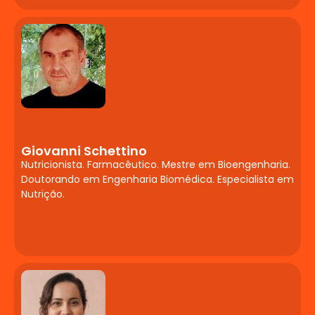
transtornos de aprendizagem ou
desenvolvimento causem problemas de
aprendizagem ou comportamento.
Enfoque na formação continuada da
equipe pedagógica para
reconhecimento, encaminhamento e
possíveis estratégias de intervenção.
Concepções e práticas inclusivas na
escola. Planejamento e mediação
Giovanni Schettino
Nutricionista. Farmacêutico. Mestre em Bioengenharia.
pedagógica para alunos com deficiência,
Doutorando em Engenharia Biomédica. Especialista em
transtornos do desenvolvimento e altas
Nutrição.
habilidades. A diversidade como princípio
pedagógico e ético.
A Contribuição da TCC
para a
Neuropsicopedagogia