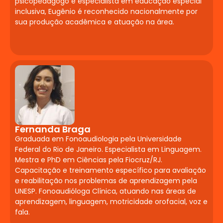
psicopedagogo e especialista em educação especial
Planejamento e
inclusiva, Eugênio é reconhecido nacionalmente por
Avaliação Inclusiva
sua produção acadêmica e atuação na área.
Princípios do Desenho Universal para a
Aprendizagem (DUA). Planejamento de
aulas acessíveis. Avaliação formativa,
diagnóstica e adaptada. Instrumentos de
acompanhamento da aprendizagem
inclusiva. Documentos obrigatórios do
AEE.
Fernanda Braga
Estágio
Graduada em Fonoaudiologia pela Universidade
Federal do Rio de Janeiro. Especialista em Linguagem.
Supervisionado em
Mestra e PhD em Ciências pela Fiocruz/RJ.
Neuropsicopedagogia
Capacitação e treinamento específico para avaliação
e reabilitação nos problemas de aprendizagem pela
Institucional
UNESP. Fonoaudióloga Clínica, atuando nas áreas de
aprendizagem, linguagem, motricidade orofacial, voz e
Acompanhamento de casos em
fala.
instituições de ensino onde suspeitas de