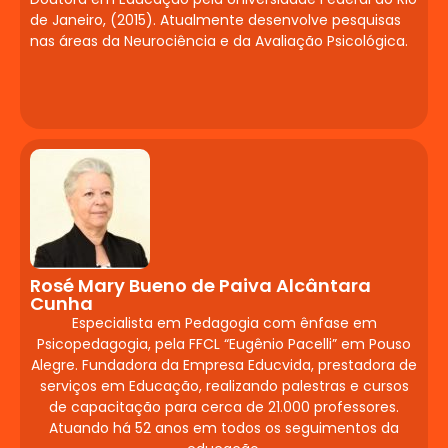
de Janeiro, (2015). Atualmente desenvolve pesquisas
Posicionamento e comunicação para
nas áreas da Neurociência e da Avaliação Psicológica.
empreender. Autoridade digital e
construção de confiança. Mídias sociais
como ferramentas de negócio.
Criatividade e insights para modelagem
de negócio.
Gerontologia Aplicada
à
Neuropsicopedagogia
Rosé Mary Bueno de Paiva Alcântara
Cunha
Características das doenças
Especialista em Pedagogia com ênfase em
degenerativas. Demência
Psicopedagogia, pela FFCL “Eugênio Pacelli” em Pouso
frontotemporal. Causas do
Alegre. Fundadora da Empresa Educvida, prestadora de
esquecimento. Fases da doença.
serviços em Educação, realizando palestras e cursos
de capacitação para cerca de 21.000 professores.
Estimulação cognitiva e intervenção.
Atuando há 52 anos em todos os seguimentos da