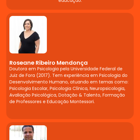
Estágio
educação.
Supervisionado em
Neuropsicopedagogia
Clínica
Avaliação diagnóstica e intervenção.
Etapas: Contrato, Entrevista Inicial,
Anamnese, Devolutiva e Relatório.
Roseane Ribeiro Mendonça
Aplicação de Provas Operatórias e testes
Doutora em Psicologia pela Universidade Federal de
Juiz de Fora (2017). Tem experiência em Psicologia do
psicométricos: Torre de Hanói (ToH),
Desenvolvimento Humano, atuando em temas como:
Cubos de Corsi, Torre de Londres (TOL),
Psicologia Escolar, Psicologia Clínica, Neuropsicologia,
Atenção por Cancelamento e Trilhas.
Avaliação Psicológica, Dotação & Talento, Formação
Funções executivas: atenção, controle
de Professores e Educação Montessori.
inibitório e memória de trabalho. Práticas
em casos de Autismo, TDAH, DI, Paralisia
Cerebral, Síndrome de Down e TPAC.
MTP II / Seminário de