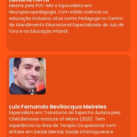
corporal. Correntes que vinculam a
Mestre pela PUC-MG e Especialista em
Psicanálise à Educação. Sintomas
Neuropsicopedagogia. Com sólida vivência na
somatopsíquicos e psicossomáticos.
educação inclusiva, atua como Pedagoga no Centro
de Atendimento Educacional Especializado de Juiz de
Tratamentos
Fora e na Educação Infantil.
Farmacológicos e
Distúrbios de
Aprendizagem
Introdução à neurofisiologia e à
farmacologia do Sistema Nervoso
Central. Transtornos de ansiedade,
pânico, social, estresse pós-traumático,
obsessivo-compulsivo, do humor,
Luis Fernando Bevilacqua Meireles
depressivo, bipolar e ciclotímico.
Especialista em Transtorno do Espectro Autista pelo
Psicoses (foco em esquizofrenia).
Child Behavior Institute of Miami (2021). Tem
Transtorno do Déficit de Atenção e
experiência na área de Terapia Ocupacional com
ênfase em Saúde Mental, Saúde Infantojuvenil e
Hiperatividade (TDAH). Epilepsias,