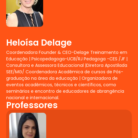
Decreto e Manual do Ministério Público.
Política Nacional de Educação Especial
na perspectiva da Educação Inclusiva e
demais documentos orientadores.
Políticas de acessibilidade, gestão
escolar inclusiva e financiamento da
Heloísa Delage
Educação Especial.
Coordenadora Founder & CEO-Delage Treinamento em
Fundamentos da
Educação | Psicopedagoga-UCB/RJ Pedagoga -CES /JF |
Consultora e Assessora Educacional |Diretora Apostilada
Neuropsicopedagogia
SEE/MG/ Coordenadora Acadêmica de cursos de Pós-
graduação na área da educação | Organizadora de
A neuropsicopedagogia e sua
eventos acadêmicos, técnicos e científicos, como
contribuição para a Educação Inclusiva.
seminários e encontro de educadores de abrangência
Aprendizagem e desenvolvimento.
nacional e internacional.
Professores
Obstáculos e transtornos da
aprendizagem. Diagnóstico e intervenção
neuropsicopedagógica. Intervenção com
jogos.