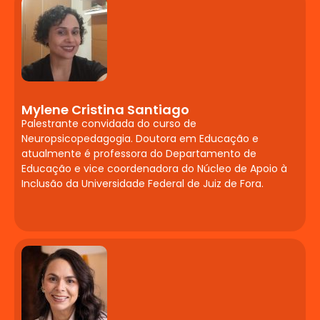
linguagem: estudos de caso e aplicação
de testes (ex: IAR).
Contribuições da
Fonoaudiologia para
Atuação
Mylene Cristina Santiago
Palestrante convidada do curso de
Neuropsicopedagógica
Neuropsicopedagogia. Doutora em Educação e
atualmente é professora do Departamento de
Linguagem oral e escrita.
Educação e vice coordenadora do Núcleo de Apoio à
Desenvolvimento infantil. Diagnósticos
Inclusão da Universidade Federal de Juiz de Fora.
que envolvem a fala e a linguagem oral.
Audição e suas alterações. Processos de
aprendizagem e alterações de
leitura/escrita. Aplicação de testes e
Comunicação Alternativa e Aumentativa
(CAA).
Neurodesenvolvimento: