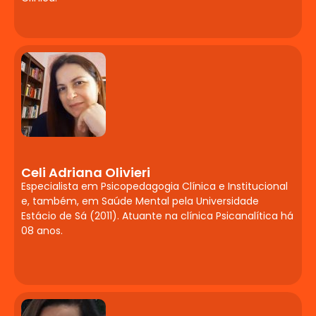
Compreensão das deficiências e suas
implicações no processo de
aprendizagem. Estratégias pedagógicas
e adaptações curriculares. Avaliação e
planejamento educacional especializado.
Documentos orientadores do serviço de
Atendimento Educacional Especializado
(AEE).
Altas Habilidades e
Superdotação:
Celi Adriana Olivieri
Especialista em Psicopedagogia Clínica e Institucional
Identificação e
e, também, em Saúde Mental pela Universidade
Atendimento
Estácio de Sá (2011). Atuante na clínica Psicanalítica há
08 anos.
Contextualização teórica sobre altas
habilidades/superdotação. Processos de
identificação, avaliação e atendimento
educacional. Estratégias de