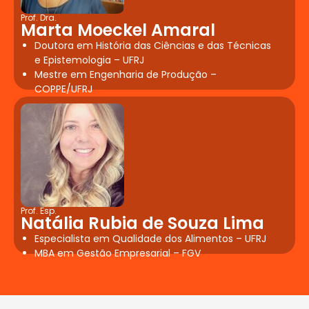
histograma, dispersão, folha de
Prof. Dra.
Marta Moeckel Amaral
verificação, carta controle e fluxograma)
Doutora em História das Ciências e das Técnicas
e legislação aplicada.
e Epistemologia – UFRJ
Consultoria e Assessoria em Negócios de
Mestre em Engenharia de Produção –
Alimentação
COPPE/UFRJ
Sustentabilidade na
Produção de Refeições
Conceitos e princípios da
Prof. Esp.
sustentabilidade; Questões ambientais no
Natália Rubia de Souza Lima
Brasil e no mundo; políticas públicas
Especialista em Qualidade dos Alimentos – UFRJ
ambientais; Dimensões da gestão
MBA em Gestão Empresarial – FGV
sustentável em negócios de alimentação;
Inovação tecnológica na produção de
refeições e ferramentas para