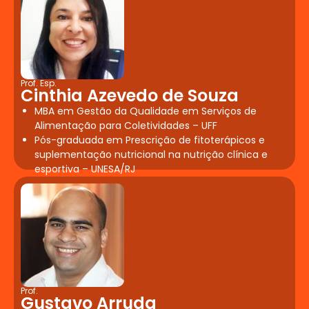
Gerência e Liderança
Aspectos da Liderança. Gestão do tempo
Prof. Esp.
Cinthia Azevedo de Souza
e produtividade.
MBA em Gestão da Qualidade em Serviços de
Alimentação para Coletividades – UFF
Pós-graduada em Prescrição de fitoterápicos e
Gestão da Qualidade
suplementação nutricional na nutrição clínica e
em Serviços de
esportiva – UNESA/RJ
Alimentação
Qualidade. Liderança, estratégia e gestão.
Controle da qualidade total, custos e
rentabilidade, qualidade da matéria
prima, auditorias de fornecedores.
Prof.
Planejamento, Projetos Físicos e
Gustavo Arruda