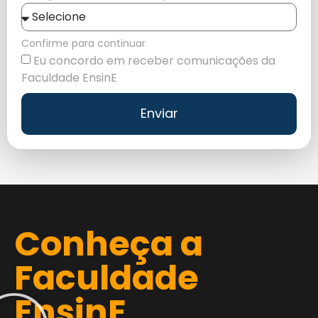
Confirme para continuar
Eu concordo em receber comunicações da
Faculdade EnsinE
Enviar
Conheça a
Faculdade
EnsinE