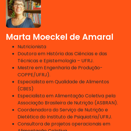
Finanças:
Formas de custeamento de produtos e
serviços nos segmentos de alimentação.
Determinação e gerenciamento do lucro,
Marta Moeckel de Amaral
ficha técnica, mark up, margem de
contribuição, ponto de equilíbrio,
Nutricionista
formação de preços. Planejamento
Doutora em História das Ciências e das
financeiro. Noções de finanças,
Técnicas e Epistemologia – UFRJ.
indicadores financeiros e fundamentos
Mestre em Engenharia de Produção-
da contabilidade.
COPPE/UFRJ).
Especialista em Qualidade de Alimentos
(CBES)
Alimentação Coletiva
Especialista em Alimentação Coletiva pela
Associação Brasileira de Nutrição (ASBRAN).
e Gastronomia:
Coordenadora do Serviço de Nutrição e
Dietética do Instituto de Psiquiatria/UFRJ.
Planejamento de Cardápios: Regras
Consultora de projetos operacionais em
gerais de elaboração de cardápios.
Alimentação Coletiva.