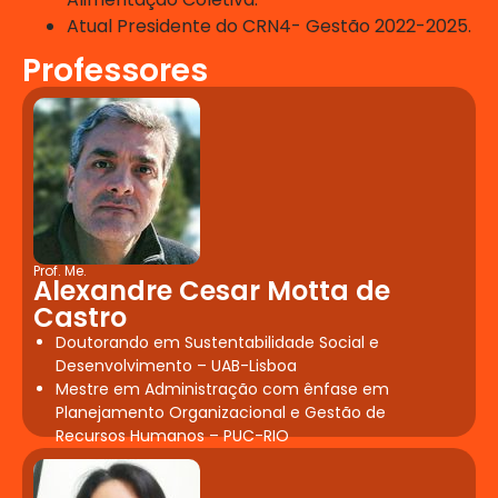
Alimentação para fins específicos
Atual Presidente do CRN4- Gestão 2022-2025.
(diversas patologias).
Professores
Alimentos e Bebidas: Técnica dietética:
conceito e objetivo, terminologia,
equivalência peso/volume. Gastronomia
e sua aplicabilidade em Alimentação
Coletiva.
Eventos e Serviços de Alimentação
Prof. Me.
Alexandre Cesar Motta de
Gestão Estratégica de
Castro
Doutorando em Sustentabilidade Social e
Pessoas
Desenvolvimento – UAB-Lisboa
Mestre em Administração com ênfase em
Aquisição e Desenvolvimento de RH.
Planejamento Organizacional e Gestão de
Relações Trabalhistas e Administração
Recursos Humanos – PUC-RIO
de Pessoal. Saúde e Segurança no
Trabalho em Serviços de Alimentação