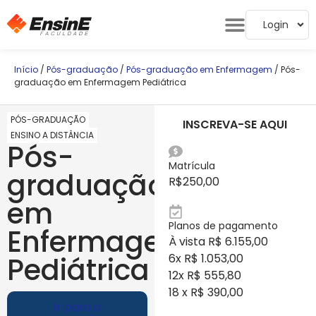
Login
Início
/
Pós-graduação
/
Pós-graduação em Enfermagem
/ Pós-
graduação em Enfermagem Pediátrica
PÓS-GRADUAÇÃO
INSCREVA-SE AQUI
ENSINO A DISTÂNCIA
Pós-
Matrícula
graduação
R$
250,00
em
Planos de pagamento
Enfermagem
À vista R$ 6.155,00
Pediátrica
6x R$ 1.053,00
12x R$ 555,80
18 x R$ 390,00
Ir para a