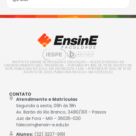
INSTITUTO ENSINE DE PESQUISA E EDUCAÇÃO - 42.530.374/0001-69
CREDENCIAMENTO MEC: PRESENCIAL - PORTARIA Nº1.486, DE 28 DE AGOSTO DE
2019, PUBLICADA NO D.O.U. EM 29/08/2019 / EAD – PORTARIA Nº 600, DE 10 DE
AGOSTO DE 2022, PUBLICADA NO D.O.U. EM 11/08/2022
CONTATO
Atendimento e Matrículas
Segunda a sexta, 09h às 18h
Av. Barão do Rio Branco, 3480/301 - Passos
Juiz de Fora - MG - 36025-020
falecom@ensin-e.edu.br
Alunos:
(32) 3237-9191