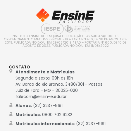
INSTITUTO ENSINE DE PESQUISA E EDUCAÇÃO - 42.530.374/0001-69
CREDENCIAMENTO MEC: PRESENCIAL - PORTARIA Nº1.486, DE 28 DE AGOSTO DE
2019, PUBLICADA NO D.O.U. EM 29/08/2019 / EAD – PORTARIA Nº 600, DE 10 DE
AGOSTO DE 2022, PUBLICADA NO D.O.U. EM 11/08/2022
CONTATO
Atendimento e Matrículas
Segunda a sexta, 09h às 18h
Av. Barão do Rio Branco, 3480/301 - Passos
Juiz de Fora - MG - 36025-020
falecom@ensin-e.edu.br
Alunos:
(32) 3237-9191
Matrículas:
0800 702 9232
Matrículas internacionais:
(32) 3237-9191