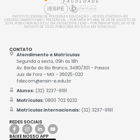
INSTITUTO ENSINE DE PESQUISA E EDUCAÇÃO - 42.530.374/0001-69
CREDENCIAMENTO MEC: PRESENCIAL - PORTARIA Nº1.486, DE 28 DE AGOSTO DE
2019, PUBLICADA NO D.O.U. EM 29/08/2019 / EAD – PORTARIA Nº 600, DE 10 DE
AGOSTO DE 2022, PUBLICADA NO D.O.U. EM 11/08/2022
CONTATO
Atendimento e Matrículas
Segunda a sexta, 09h às 18h
Av. Barão do Rio Branco, 3480/301 - Passos
Juiz de Fora - MG - 36025-020
falecom@ensin-e.edu.br
Alunos:
(32) 3237-9191
Matrículas:
0800 702 9232
Matrículas internacionais:
(32) 3237-9191
REDES SOCIAIS
BAIXE NOSSO APP