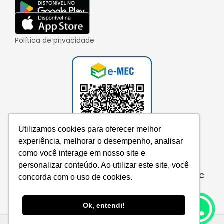
Política de privacidade
Utilizamos cookies para oferecer melhor
experiência, melhorar o desempenho, analisar
como você interage em nosso site e
personalizar conteúdo. Ao utilizar este site, você
Consulte aqui o cadastro da instituição no e-MEC
concorda com o uso de cookies.
Ok, entendi!