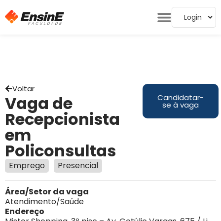
Login
Voltar
Vaga de
Candidatar-
se à vaga
Recepcionista
em
Policonsultas
Emprego
Presencial
Área/Setor da vaga
Atendimento/Saúde
Endereço