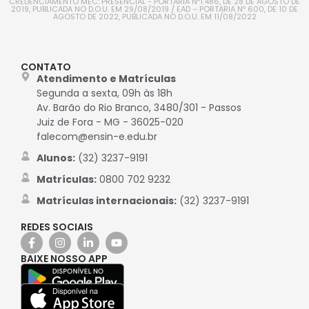
CREDENCIAMENTO MEC: PRESENCIAL - PORTARIA Nº1.486, DE 28 DE AGOSTO DE
2019, PUBLICADA NO D.O.U. EM 29/08/2019 / EAD – PORTARIA Nº 600, DE 10 DE
AGOSTO DE 2022, PUBLICADA NO D.O.U. EM 11/08/2022
CONTATO
Atendimento e Matrículas
Segunda a sexta, 09h às 18h
Av. Barão do Rio Branco, 3480/301 - Passos
Juiz de Fora - MG - 36025-020
falecom@ensin-e.edu.br
Alunos:
(32) 3237-9191
Matrículas:
0800 702 9232
Matrículas internacionais:
(32) 3237-9191
REDES SOCIAIS
BAIXE NOSSO APP