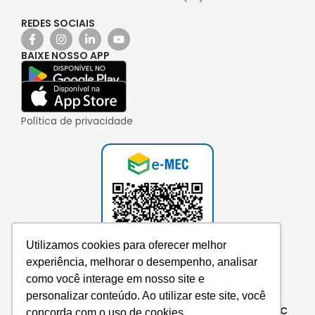
REDES SOCIAIS
BAIXE NOSSO APP
Política de privacidade
Utilizamos cookies para oferecer melhor
experiência, melhorar o desempenho, analisar
como você interage em nosso site e
personalizar conteúdo. Ao utilizar este site, você
Consulte aqui o cadastro da instituição no e-MEC
concorda com o uso de cookies.