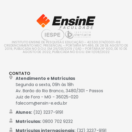
INSTITUTO ENSINE DE PESQUISA E EDUCAÇÃO - 42.530.374/0001-69
CREDENCIAMENTO MEC: PRESENCIAL - PORTARIA Nº1.486, DE 28 DE AGOSTO DE
2019, PUBLICADA NO D.O.U. EM 29/08/2019 / EAD – PORTARIA Nº 600, DE 10 DE
AGOSTO DE 2022, PUBLICADA NO D.O.U. EM 11/08/2022
CONTATO
Atendimento e Matrículas
Segunda a sexta, 09h às 18h
Av. Barão do Rio Branco, 3480/301 - Passos
Juiz de Fora - MG - 36025-020
falecom@ensin-e.edu.br
Alunos:
(32) 3237-9191
Matrículas:
0800 702 9232
Matrículas internacionais:
(32) 3237-9191