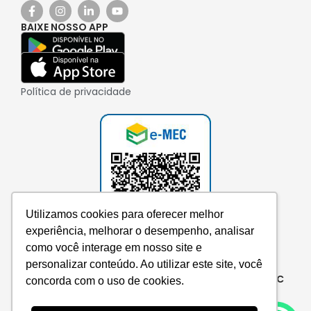
BAIXE NOSSO APP
Política de privacidade
Utilizamos cookies para oferecer melhor
experiência, melhorar o desempenho, analisar
como você interage em nosso site e
personalizar conteúdo. Ao utilizar este site, você
Consulte aqui o cadastro da instituição no e-MEC
concorda com o uso de cookies.