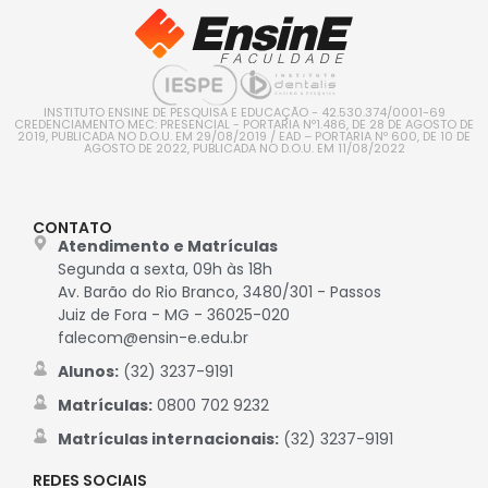
INSTITUTO ENSINE DE PESQUISA E EDUCAÇÃO - 42.530.374/0001-69
CREDENCIAMENTO MEC: PRESENCIAL - PORTARIA Nº1.486, DE 28 DE AGOSTO DE
2019, PUBLICADA NO D.O.U. EM 29/08/2019 / EAD – PORTARIA Nº 600, DE 10 DE
AGOSTO DE 2022, PUBLICADA NO D.O.U. EM 11/08/2022
CONTATO
Atendimento e Matrículas
Segunda a sexta, 09h às 18h
Av. Barão do Rio Branco, 3480/301 - Passos
Juiz de Fora - MG - 36025-020
falecom@ensin-e.edu.br
Alunos:
(32) 3237-9191
Matrículas:
0800 702 9232
Matrículas internacionais:
(32) 3237-9191
REDES SOCIAIS