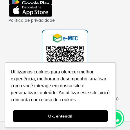
Política de privacidade
Utilizamos cookies para oferecer melhor
experiência, melhorar o desempenho, analisar
como você interage em nosso site e
personalizar conteúdo. Ao utilizar este site, você
Consulte aqui o cadastro da instituição no e-MEC
concorda com o uso de cookies.
Ok, entendi!
2026 • Todos os direitos reservados –
EnsinE