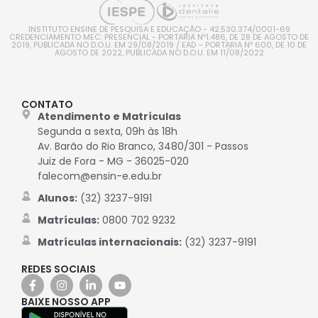
INSTITUTO ENSINE DE PESQUISA E EDUCAÇÃO - 42.530.374/0001-69
CREDENCIAMENTO MEC: PRESENCIAL - PORTARIA Nº1.486, DE 28 DE AGOSTO DE
2019, PUBLICADA NO D.O.U. EM 29/08/2019 / EAD – PORTARIA Nº 600, DE 10 DE
AGOSTO DE 2022, PUBLICADA NO D.O.U. EM 11/08/2022
CONTATO
Atendimento e Matrículas
Segunda a sexta, 09h às 18h
Av. Barão do Rio Branco, 3480/301 - Passos
Juiz de Fora - MG - 36025-020
falecom@ensin-e.edu.br
Alunos:
(32) 3237-9191
Matrículas:
0800 702 9232
Matrículas internacionais:
(32) 3237-9191
REDES SOCIAIS
BAIXE NOSSO APP